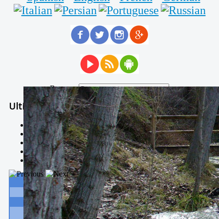
Buscar...
Ultimas Noticias
Solidaria carrera - 7 TÉRMINOS XTREM
Temporal de Febrero
Nevada Enero 2018
La estación de esquí de Javalambre abrirán este sábado
Larga vida a las escuelas