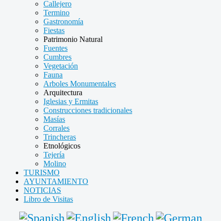
Callejero
Termino
Gastronomía
Fiestas
Patrimonio Natural
Fuentes
Cumbres
Vegetación
Fauna
Arboles Monumentales
Arquitectura
Iglesias y Ermitas
Construcciones tradicionales
Masías
Corrales
Trincheras
Etnológicos
Tejería
Molino
TURISMO
AYUNTAMIENTO
NOTICIAS
Libro de Visitas