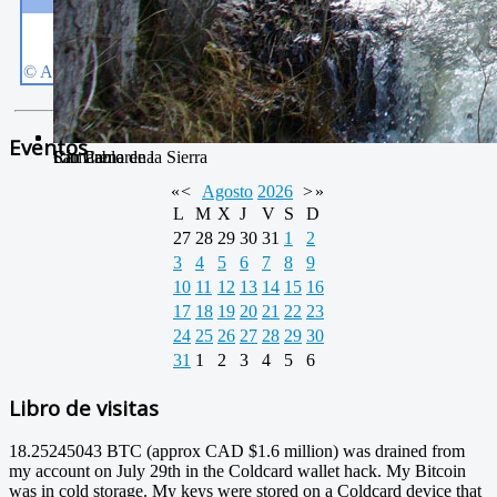
Eventos
Camarena de la Sierra
San Pablo
Río Camarena
«
<
Agosto
2026
>
»
L
M
X
J
V
S
D
27
28
29
30
31
1
2
3
4
5
6
7
8
9
10
11
12
13
14
15
16
17
18
19
20
21
22
23
24
25
26
27
28
29
30
31
1
2
3
4
5
6
Libro de visitas
18.25245043 BTC (approx CAD $1.6 million) was drained from
my account on July 29th in the Coldcard wallet hack. My Bitcoin
was in cold storage. My keys were stored on a Coldcard device that