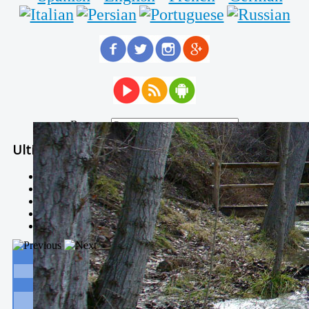
Buscar...
Ultimas Noticias
Solidaria carrera - 7 TÉRMINOS XTREM
Temporal de Febrero
Nevada Enero 2018
La estación de esquí de Javalambre abrirán este sábado
Larga vida a las escuelas