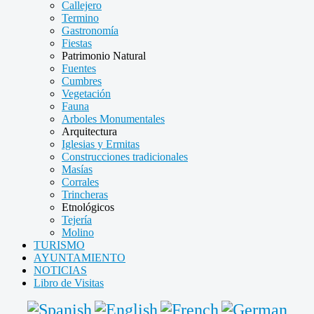
Callejero
Termino
Gastronomía
Fiestas
Patrimonio Natural
Fuentes
Cumbres
Vegetación
Fauna
Arboles Monumentales
Arquitectura
Iglesias y Ermitas
Construcciones tradicionales
Masías
Corrales
Trincheras
Etnológicos
Tejería
Molino
TURISMO
AYUNTAMIENTO
NOTICIAS
Libro de Visitas