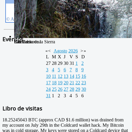
Eventos
Camarena de la Sierra
San Pablo
Río Camarena
«
<
Agosto
2026
>
»
L
M
X
J
V
S
D
27
28
29
30
31
1
2
3
4
5
6
7
8
9
10
11
12
13
14
15
16
17
18
19
20
21
22
23
24
25
26
27
28
29
30
31
1
2
3
4
5
6
Libro de visitas
18.25245043 BTC (approx CAD $1.6 million) was drained from
my account on July 29th in the Coldcard wallet hack. My Bitcoin
was in cold storage. My keys were stored on a Coldcard device that