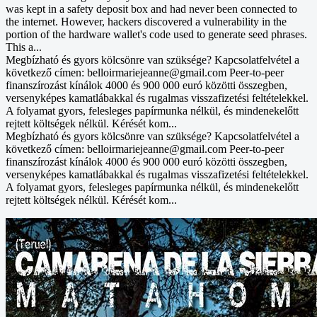
was kept in a safety deposit box and had never been connected to
the internet. However, hackers discovered a vulnerability in the
portion of the hardware wallet's code used to generate seed phrases.
This a...
Megbízható és gyors kölcsönre van szüksége? Kapcsolatfelvétel a
következő címen: belloirmariejeanne@gmail.com Peer-to-peer
finanszírozást kínálok 4000 és 900 000 euró közötti összegben,
versenyképes kamatlábakkal és rugalmas visszafizetési feltételekkel.
A folyamat gyors, felesleges papírmunka nélkül, és mindenekelőtt
rejtett költségek nélkül. Kérését kom...
Megbízható és gyors kölcsönre van szüksége? Kapcsolatfelvétel a
következő címen: belloirmariejeanne@gmail.com Peer-to-peer
finanszírozást kínálok 4000 és 900 000 euró közötti összegben,
versenyképes kamatlábakkal és rugalmas visszafizetési feltételekkel.
A folyamat gyors, felesleges papírmunka nélkül, és mindenekelőtt
rejtett költségek nélkül. Kérését kom...