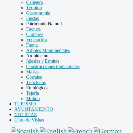
Callejero
Termino
Gastronomía
Fiestas
Patrimonio Natural
Fuentes
Cumbres
Vegetación
Fauna
Arboles Monumentales
Arquitectura
Iglesias y Ermitas
Construcciones tradicionales
Masías
Corrales
Trincheras
Etnológicos
Tejería
Molino
TURISMO
AYUNTAMIENTO
NOTICIAS
Libro de Visitas