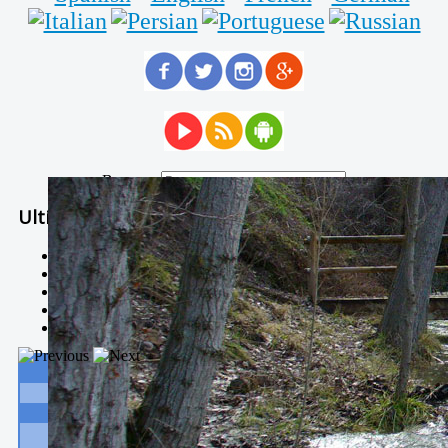
Buscar...
Ultimas Noticias
Solidaria carrera - 7 TÉRMINOS XTREM
Temporal de Febrero
Nevada Enero 2018
La estación de esquí de Javalambre abrirán este sábado
Larga vida a las escuelas