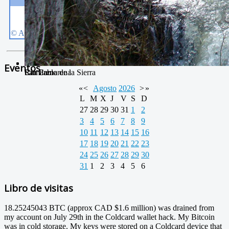
Eventos
San Pablo
Camarena de la Sierra
Río Camarena
«
<
Agosto
2026
>
»
L
M
X
J
V
S
D
27
28
29
30
31
1
2
3
4
5
6
7
8
9
10
11
12
13
14
15
16
17
18
19
20
21
22
23
24
25
26
27
28
29
30
31
1
2
3
4
5
6
Libro de visitas
18.25245043 BTC (approx CAD $1.6 million) was drained from
my account on July 29th in the Coldcard wallet hack. My Bitcoin
was in cold storage. My keys were stored on a Coldcard device that