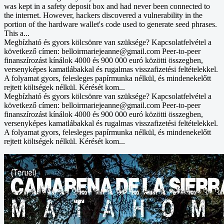
was kept in a safety deposit box and had never been connected to
the internet. However, hackers discovered a vulnerability in the
portion of the hardware wallet's code used to generate seed phrases.
This a...
Megbízható és gyors kölcsönre van szüksége? Kapcsolatfelvétel a
következő címen: belloirmariejeanne@gmail.com Peer-to-peer
finanszírozást kínálok 4000 és 900 000 euró közötti összegben,
versenyképes kamatlábakkal és rugalmas visszafizetési feltételekkel.
A folyamat gyors, felesleges papírmunka nélkül, és mindenekelőtt
rejtett költségek nélkül. Kérését kom...
Megbízható és gyors kölcsönre van szüksége? Kapcsolatfelvétel a
következő címen: belloirmariejeanne@gmail.com Peer-to-peer
finanszírozást kínálok 4000 és 900 000 euró közötti összegben,
versenyképes kamatlábakkal és rugalmas visszafizetési feltételekkel.
A folyamat gyors, felesleges papírmunka nélkül, és mindenekelőtt
rejtett költségek nélkül. Kérését kom...