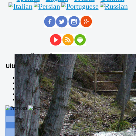
Buscar...
Ultimas Noticias
Solidaria carrera - 7 TÉRMINOS XTREM
Temporal de Febrero
Nevada Enero 2018
La estación de esquí de Javalambre abrirán este sábado
Larga vida a las escuelas