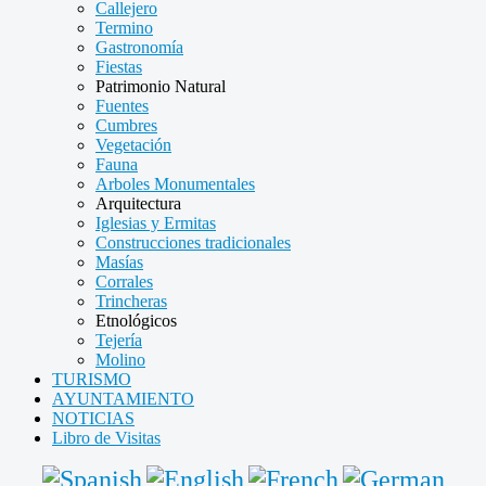
Callejero
Termino
Gastronomía
Fiestas
Patrimonio Natural
Fuentes
Cumbres
Vegetación
Fauna
Arboles Monumentales
Arquitectura
Iglesias y Ermitas
Construcciones tradicionales
Masías
Corrales
Trincheras
Etnológicos
Tejería
Molino
TURISMO
AYUNTAMIENTO
NOTICIAS
Libro de Visitas