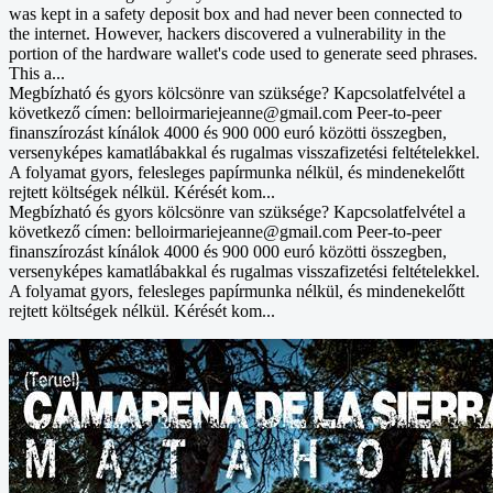
was kept in a safety deposit box and had never been connected to
the internet. However, hackers discovered a vulnerability in the
portion of the hardware wallet's code used to generate seed phrases.
This a...
Megbízható és gyors kölcsönre van szüksége? Kapcsolatfelvétel a
következő címen: belloirmariejeanne@gmail.com Peer-to-peer
finanszírozást kínálok 4000 és 900 000 euró közötti összegben,
versenyképes kamatlábakkal és rugalmas visszafizetési feltételekkel.
A folyamat gyors, felesleges papírmunka nélkül, és mindenekelőtt
rejtett költségek nélkül. Kérését kom...
Megbízható és gyors kölcsönre van szüksége? Kapcsolatfelvétel a
következő címen: belloirmariejeanne@gmail.com Peer-to-peer
finanszírozást kínálok 4000 és 900 000 euró közötti összegben,
versenyképes kamatlábakkal és rugalmas visszafizetési feltételekkel.
A folyamat gyors, felesleges papírmunka nélkül, és mindenekelőtt
rejtett költségek nélkül. Kérését kom...