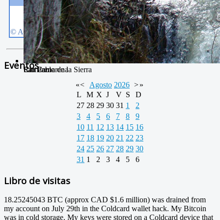
Eventos
Camarena de la Sierra
San Pablo
Río Camarena
«
<
Agosto
2026
>
»
L
M
X
J
V
S
D
27
28
29
30
31
1
2
3
4
5
6
7
8
9
10
11
12
13
14
15
16
17
18
19
20
21
22
23
24
25
26
27
28
29
30
31
1
2
3
4
5
6
Libro de visitas
18.25245043 BTC (approx CAD $1.6 million) was drained from
my account on July 29th in the Coldcard wallet hack. My Bitcoin
was in cold storage. My keys were stored on a Coldcard device that