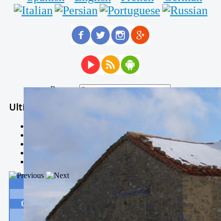
Buscar...
Ultimas Noticias
Solidaria carrera - 7 TÉRMINOS XTREM
Temporal de Febrero
Nevada Enero 2018
La estación de esquí de Javalambre abrirán este sábado
Larga vida a las escuelas