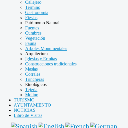
Callejero
Termino
Gastronomía
Fiestas
Patrimonio Natural
Fuentes
Cumbres
Vegetación
Fauna
Arboles Monumentales
Arquitectura
Iglesias y Ermitas
Construcciones tradicionales
Masías
Corrales
Trincheras
Etnológicos
Tejería
Molino
TURISMO
AYUNTAMIENTO
NOTICIAS
Libro de Visitas