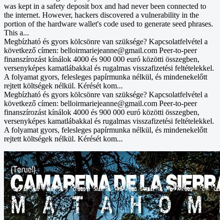
was kept in a safety deposit box and had never been connected to
the internet. However, hackers discovered a vulnerability in the
portion of the hardware wallet's code used to generate seed phrases.
This a...
Megbízható és gyors kölcsönre van szüksége? Kapcsolatfelvétel a
következő címen: belloirmariejeanne@gmail.com Peer-to-peer
finanszírozást kínálok 4000 és 900 000 euró közötti összegben,
versenyképes kamatlábakkal és rugalmas visszafizetési feltételekkel.
A folyamat gyors, felesleges papírmunka nélkül, és mindenekelőtt
rejtett költségek nélkül. Kérését kom...
Megbízható és gyors kölcsönre van szüksége? Kapcsolatfelvétel a
következő címen: belloirmariejeanne@gmail.com Peer-to-peer
finanszírozást kínálok 4000 és 900 000 euró közötti összegben,
versenyképes kamatlábakkal és rugalmas visszafizetési feltételekkel.
A folyamat gyors, felesleges papírmunka nélkül, és mindenekelőtt
rejtett költségek nélkül. Kérését kom...