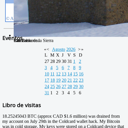
Eventos
Camarena de la Sierra
Río Camarena
San Pablo
«
<
Agosto
2026
>
»
L
M
X
J
V
S
D
27
28
29
30
31
1
2
3
4
5
6
7
8
9
10
11
12
13
14
15
16
17
18
19
20
21
22
23
24
25
26
27
28
29
30
31
1
2
3
4
5
6
Libro de visitas
18.25245043 BTC (approx CAD $1.6 million) was drained from
my account on July 29th in the Coldcard wallet hack. My Bitcoin
was in cold storage. My keys were stored on a Coldcard device that