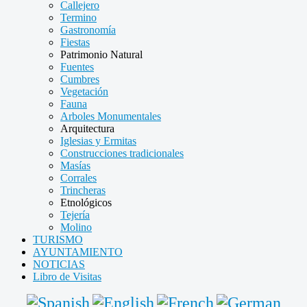
Callejero
Termino
Gastronomía
Fiestas
Patrimonio Natural
Fuentes
Cumbres
Vegetación
Fauna
Arboles Monumentales
Arquitectura
Iglesias y Ermitas
Construcciones tradicionales
Masías
Corrales
Trincheras
Etnológicos
Tejería
Molino
TURISMO
AYUNTAMIENTO
NOTICIAS
Libro de Visitas