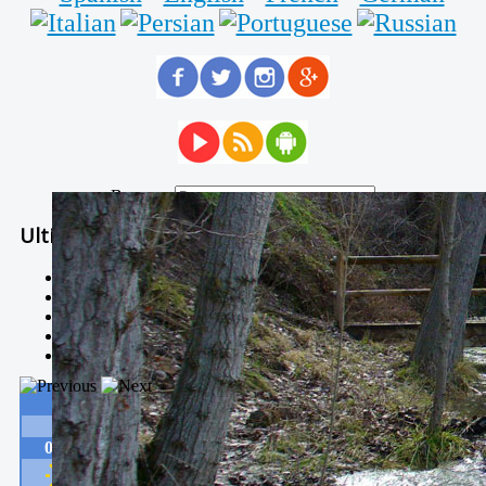
Buscar...
Ultimas Noticias
Solidaria carrera - 7 TÉRMINOS XTREM
Temporal de Febrero
Nevada Enero 2018
La estación de esquí de Javalambre abrirán este sábado
Larga vida a las escuelas