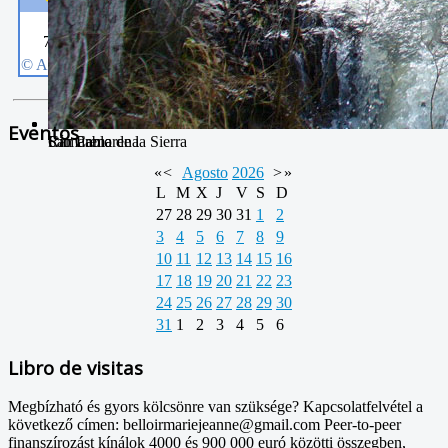
Eventos
San Pablo
Camarena de la Sierra
Río Camarena
«
<
Agosto
2026
>
»
L
M
X
J
V
S
D
27
28
29
30
31
1
2
3
4
5
6
7
8
9
10
11
12
13
14
15
16
17
18
19
20
21
22
23
24
25
26
27
28
29
30
31
1
2
3
4
5
6
Libro de visitas
Megbízható és gyors kölcsönre van szüksége? Kapcsolatfelvétel a
következő címen: belloirmariejeanne@gmail.com Peer-to-peer
finanszírozást kínálok 4000 és 900 000 euró közötti összegben,