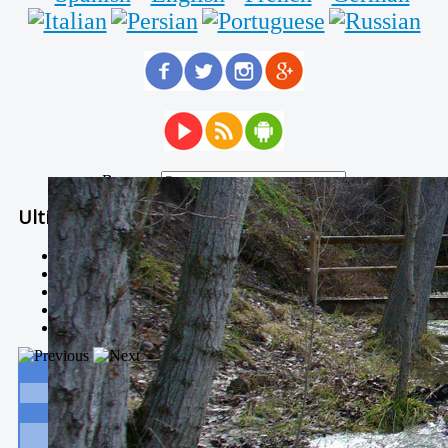
Buscar...
Ultimas Noticias
Solidaria carrera - 7 TÉRMINOS XTREM
Temporal de Febrero
Nevada Enero 2018
La estación de esquí de Javalambre abrirán este sábado
Larga vida a las escuelas