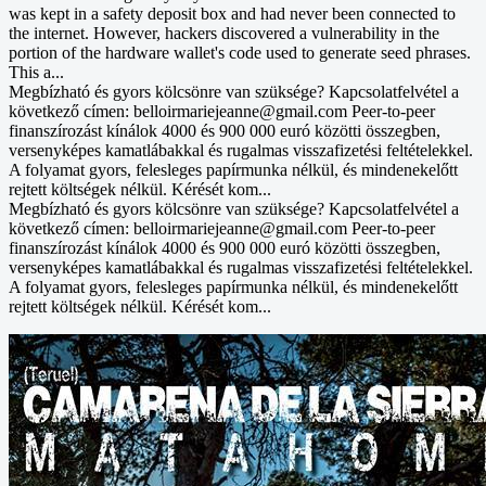
was kept in a safety deposit box and had never been connected to
the internet. However, hackers discovered a vulnerability in the
portion of the hardware wallet's code used to generate seed phrases.
This a...
Megbízható és gyors kölcsönre van szüksége? Kapcsolatfelvétel a
következő címen: belloirmariejeanne@gmail.com Peer-to-peer
finanszírozást kínálok 4000 és 900 000 euró közötti összegben,
versenyképes kamatlábakkal és rugalmas visszafizetési feltételekkel.
A folyamat gyors, felesleges papírmunka nélkül, és mindenekelőtt
rejtett költségek nélkül. Kérését kom...
Megbízható és gyors kölcsönre van szüksége? Kapcsolatfelvétel a
következő címen: belloirmariejeanne@gmail.com Peer-to-peer
finanszírozást kínálok 4000 és 900 000 euró közötti összegben,
versenyképes kamatlábakkal és rugalmas visszafizetési feltételekkel.
A folyamat gyors, felesleges papírmunka nélkül, és mindenekelőtt
rejtett költségek nélkül. Kérését kom...