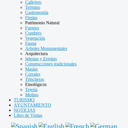
Callejero
Termino
Gastronomía
Fiestas
Patrimonio Natural
Fuentes
Cumbres
Vegetación
Fauna
Arboles Monumentales
Arquitectura
Iglesias y Ermitas
Construcciones tradicionales
Masías
Corrales
Trincheras
Etnológicos
Tejería
Molino
TURISMO
AYUNTAMIENTO
NOTICIAS
Libro de Visitas