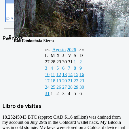
Eventos
Camarena de la Sierra
San Pablo
Río Camarena
«
<
Agosto
2026
>
»
L
M
X
J
V
S
D
27
28
29
30
31
1
2
3
4
5
6
7
8
9
10
11
12
13
14
15
16
17
18
19
20
21
22
23
24
25
26
27
28
29
30
31
1
2
3
4
5
6
Libro de visitas
18.25245043 BTC (approx CAD $1.6 million) was drained from
my account on July 29th in the Coldcard wallet hack. My Bitcoin
was in cold storage. My keys were stored on a Coldcard device that