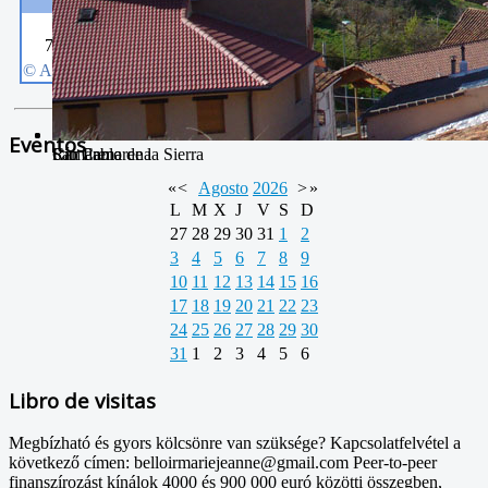
Eventos
San Pablo
Río Camarena
Camarena de la Sierra
«
<
Agosto
2026
>
»
L
M
X
J
V
S
D
27
28
29
30
31
1
2
3
4
5
6
7
8
9
10
11
12
13
14
15
16
17
18
19
20
21
22
23
24
25
26
27
28
29
30
31
1
2
3
4
5
6
Libro de visitas
Megbízható és gyors kölcsönre van szüksége? Kapcsolatfelvétel a
következő címen: belloirmariejeanne@gmail.com Peer-to-peer
finanszírozást kínálok 4000 és 900 000 euró közötti összegben,