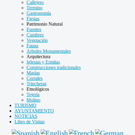
Callejero
Termino
Gastronomía
Fiestas
Patrimonio Natural
Fuentes
Cumbres
Vegetación
Fauna
Arboles Monumentales
Arquitectura
Iglesias y Ermitas
Construcciones tradicionales
Masías
Corrales
Trincheras
Etnológicos
Tejería
Molino
TURISMO
AYUNTAMIENTO
NOTICIAS
Libro de Visitas