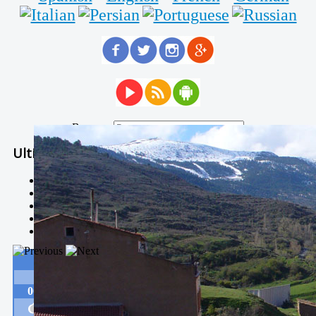
Buscar...
Ultimas Noticias
Solidaria carrera - 7 TÉRMINOS XTREM
Temporal de Febrero
Nevada Enero 2018
La estación de esquí de Javalambre abrirán este sábado
Larga vida a las escuelas