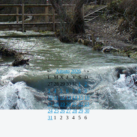
«
<
Agosto
2026
>
»
L
M
X
J
V
S
D
27
28
29
30
31
1
2
3
4
5
6
7
8
9
10
11
12
13
14
15
16
17
18
19
20
21
22
23
24
25
26
27
28
29
30
31
1
2
3
4
5
6