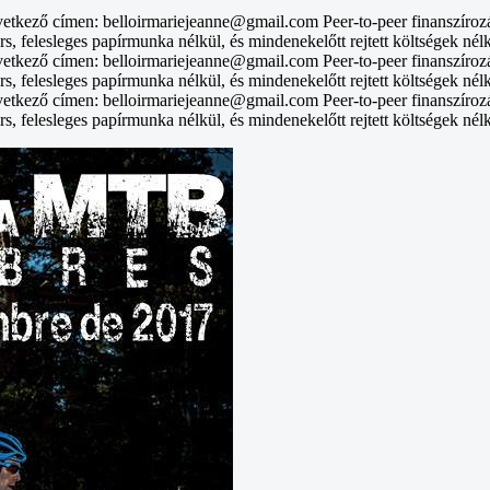
vetkező címen: belloirmariejeanne@gmail.com Peer-to-peer finanszíroz
rs, felesleges papírmunka nélkül, és mindenekelőtt rejtett költségek nél
vetkező címen: belloirmariejeanne@gmail.com Peer-to-peer finanszíroz
rs, felesleges papírmunka nélkül, és mindenekelőtt rejtett költségek nél
vetkező címen: belloirmariejeanne@gmail.com Peer-to-peer finanszíroz
rs, felesleges papírmunka nélkül, és mindenekelőtt rejtett költségek nél