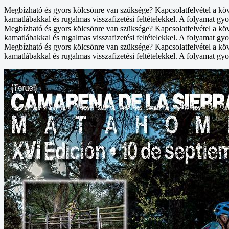
Megbízható és gyors kölcsönre van szüksége? Kapcsolatfelvétel a kö
kamatlábakkal és rugalmas visszafizetési feltételekkel. A folyamat gyo
Megbízható és gyors kölcsönre van szüksége? Kapcsolatfelvétel a kö
kamatlábakkal és rugalmas visszafizetési feltételekkel. A folyamat gyo
Megbízható és gyors kölcsönre van szüksége? Kapcsolatfelvétel a kö
kamatlábakkal és rugalmas visszafizetési feltételekkel. A folyamat gyo