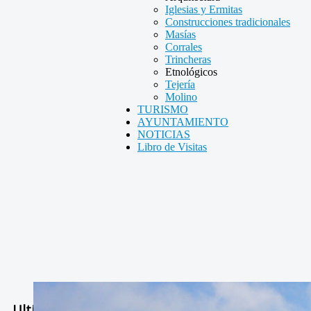
Iglesias y Ermitas
Construcciones tradicionales
Masías
Corrales
Trincheras
Etnológicos
Tejería
Molino
TURISMO
AYUNTAMIENTO
NOTICIAS
Libro de Visitas
Ultimas Noticias