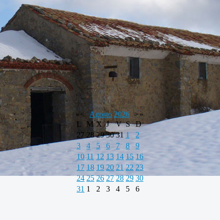
«
<
Agosto
2026
>
»
L
M
X
J
V
S
D
27
28
29
30
31
1
2
3
4
5
6
7
8
9
10
11
12
13
14
15
16
17
18
19
20
21
22
23
24
25
26
27
28
29
30
31
1
2
3
4
5
6