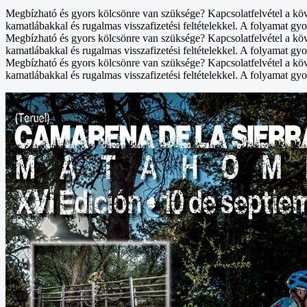
Megbízható és gyors kölcsönre van szüksége? Kapcsolatfelvétel a kö
kamatlábakkal és rugalmas visszafizetési feltételekkel. A folyamat gyo
Megbízható és gyors kölcsönre van szüksége? Kapcsolatfelvétel a kö
kamatlábakkal és rugalmas visszafizetési feltételekkel. A folyamat gyo
Megbízható és gyors kölcsönre van szüksége? Kapcsolatfelvétel a kö
kamatlábakkal és rugalmas visszafizetési feltételekkel. A folyamat gyo