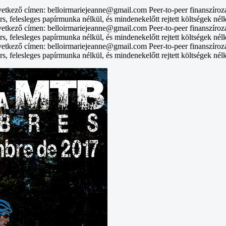
vetkező címen: belloirmariejeanne@gmail.com Peer-to-peer finanszíroz
rs, felesleges papírmunka nélkül, és mindenekelőtt rejtett költségek nél
vetkező címen: belloirmariejeanne@gmail.com Peer-to-peer finanszíroz
rs, felesleges papírmunka nélkül, és mindenekelőtt rejtett költségek nél
vetkező címen: belloirmariejeanne@gmail.com Peer-to-peer finanszíroz
rs, felesleges papírmunka nélkül, és mindenekelőtt rejtett költségek nél