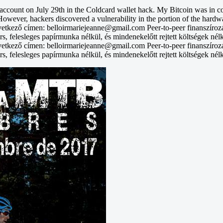
unt on July 29th in the Coldcard wallet hack. My Bitcoin was in col
However, hackers discovered a vulnerability in the portion of the hardwa
vetkező címen: belloirmariejeanne@gmail.com Peer-to-peer finanszíroz
rs, felesleges papírmunka nélkül, és mindenekelőtt rejtett költségek nél
vetkező címen: belloirmariejeanne@gmail.com Peer-to-peer finanszíroz
rs, felesleges papírmunka nélkül, és mindenekelőtt rejtett költségek nél