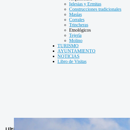
Iglesias y Ermitas
Construcciones tradicionales
Masías
Corrales
Trincheras
Etnológicos
Tejería
Molino
TURISMO
AYUNTAMIENTO
NOTICIAS
Libro de Visitas
Ultimas Noticias