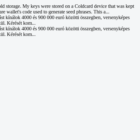
d storage. My keys were stored on a Coldcard device that was kept
re wallet's code used to generate seed phrases. This a...
ást kínálok 4000 és 900 000 euró közötti összegben, versenyképes
kül. Kérését kom...
ást kínálok 4000 és 900 000 euró közötti összegben, versenyképes
kül. Kérését kom...