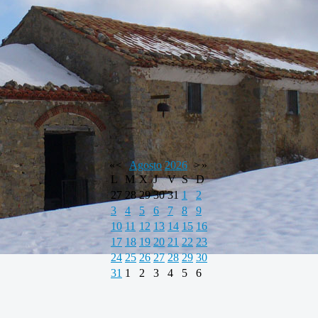
«
<
Agosto
2026
>
»
L
M
X
J
V
S
D
27
28
29
30
31
1
2
3
4
5
6
7
8
9
10
11
12
13
14
15
16
17
18
19
20
21
22
23
24
25
26
27
28
29
30
31
1
2
3
4
5
6