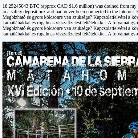
18.25245043 BTC (approx CAD $1.6 million) was drained from my acco
in a safety deposit box and had never been connected to the internet. 
Megbízható és gyors kölcsönre van szüksége? Kapcsolatfelvétel a kö
kamatlábakkal és rugalmas visszafizetési feltételekkel. A folyamat gyo
Megbízható és gyors kölcsönre van szüksége? Kapcsolatfelvétel a kö
kamatlábakkal és rugalmas visszafizetési feltételekkel. A folyamat gyo