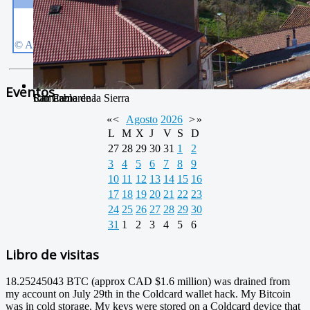
Eventos
San Pablo
Río Camarena
Camarena de la Sierra
«
<
Agosto
2026
>
»
L
M
X
J
V
S
D
27
28
29
30
31
1
2
3
4
5
6
7
8
9
10
11
12
13
14
15
16
17
18
19
20
21
22
23
24
25
26
27
28
29
30
31
1
2
3
4
5
6
Libro de visitas
18.25245043 BTC (approx CAD $1.6 million) was drained from
my account on July 29th in the Coldcard wallet hack. My Bitcoin
was in cold storage. My keys were stored on a Coldcard device that