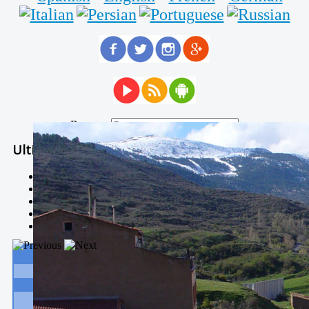
Buscar...
Ultimas Noticias
Solidaria carrera - 7 TÉRMINOS XTREM
Temporal de Febrero
Nevada Enero 2018
La estación de esquí de Javalambre abrirán este sábado
Larga vida a las escuelas