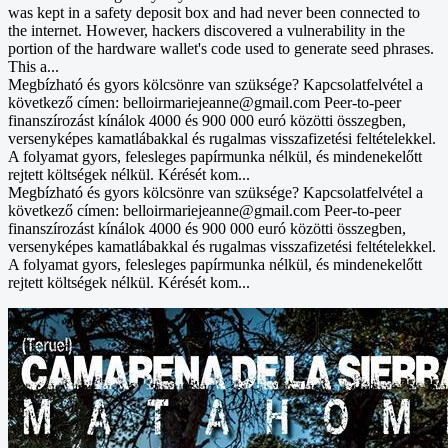
was kept in a safety deposit box and had never been connected to
the internet. However, hackers discovered a vulnerability in the
portion of the hardware wallet's code used to generate seed phrases.
This a...
Megbízható és gyors kölcsönre van szüksége? Kapcsolatfelvétel a
következő címen: belloirmariejeanne@gmail.com Peer-to-peer
finanszírozást kínálok 4000 és 900 000 euró közötti összegben,
versenyképes kamatlábakkal és rugalmas visszafizetési feltételekkel.
A folyamat gyors, felesleges papírmunka nélkül, és mindenekelőtt
rejtett költségek nélkül. Kérését kom...
Megbízható és gyors kölcsönre van szüksége? Kapcsolatfelvétel a
következő címen: belloirmariejeanne@gmail.com Peer-to-peer
finanszírozást kínálok 4000 és 900 000 euró közötti összegben,
versenyképes kamatlábakkal és rugalmas visszafizetési feltételekkel.
A folyamat gyors, felesleges papírmunka nélkül, és mindenekelőtt
rejtett költségek nélkül. Kérését kom...