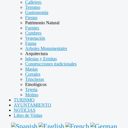
Callejero
Termino
Gastronomía
Fiestas
Patrimonio Natural
Fuentes
Cumbres
Vegetación
Fauna
Arboles Monumentales
Arquitectura
Iglesias y Ermitas
Construcciones tradicionales
Masías
Corrales
Trincheras
Etnológicos
Tejería
Molino
TURISMO
AYUNTAMIENTO
NOTICIAS
Libro de Visitas