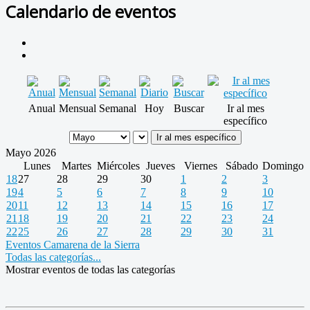
Calendario de eventos
Anual
Mensual
Semanal
Hoy
Buscar
Ir al mes
específico
Ir al mes específico
Mayo 2026
Lunes
Martes
Miércoles
Jueves
Viernes
Sábado
Domingo
18
27
28
29
30
1
2
3
19
4
5
6
7
8
9
10
20
11
12
13
14
15
16
17
21
18
19
20
21
22
23
24
22
25
26
27
28
29
30
31
Eventos Camarena de la Sierra
Todas las categorías...
Mostrar eventos de todas las categorías