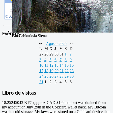
Eventos
San Pablo
Camarena de la Sierra
Río Camarena
«
<
Agosto
2026
>
»
L
M
X
J
V
S
D
27
28
29
30
31
1
2
3
4
5
6
7
8
9
10
11
12
13
14
15
16
17
18
19
20
21
22
23
24
25
26
27
28
29
30
31
1
2
3
4
5
6
Libro de visitas
18.25245043 BTC (approx CAD $1.6 million) was drained from
my account on July 29th in the Coldcard wallet hack. My Bitcoin
was in cold storage. My keys were stored on a Coldcard device that