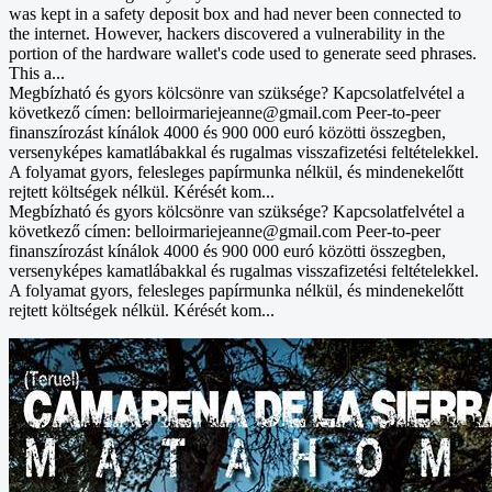
was kept in a safety deposit box and had never been connected to
the internet. However, hackers discovered a vulnerability in the
portion of the hardware wallet's code used to generate seed phrases.
This a...
Megbízható és gyors kölcsönre van szüksége? Kapcsolatfelvétel a
következő címen: belloirmariejeanne@gmail.com Peer-to-peer
finanszírozást kínálok 4000 és 900 000 euró közötti összegben,
versenyképes kamatlábakkal és rugalmas visszafizetési feltételekkel.
A folyamat gyors, felesleges papírmunka nélkül, és mindenekelőtt
rejtett költségek nélkül. Kérését kom...
Megbízható és gyors kölcsönre van szüksége? Kapcsolatfelvétel a
következő címen: belloirmariejeanne@gmail.com Peer-to-peer
finanszírozást kínálok 4000 és 900 000 euró közötti összegben,
versenyképes kamatlábakkal és rugalmas visszafizetési feltételekkel.
A folyamat gyors, felesleges papírmunka nélkül, és mindenekelőtt
rejtett költségek nélkül. Kérését kom...