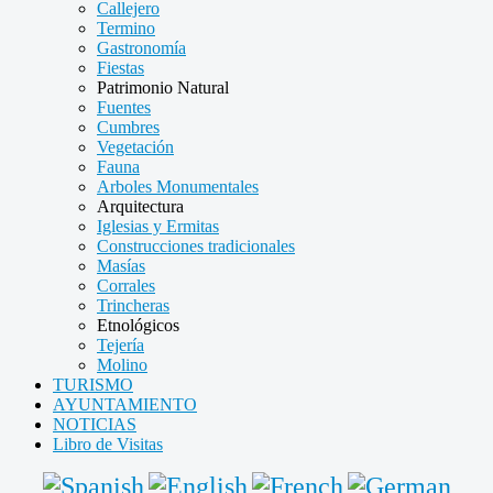
Callejero
Termino
Gastronomía
Fiestas
Patrimonio Natural
Fuentes
Cumbres
Vegetación
Fauna
Arboles Monumentales
Arquitectura
Iglesias y Ermitas
Construcciones tradicionales
Masías
Corrales
Trincheras
Etnológicos
Tejería
Molino
TURISMO
AYUNTAMIENTO
NOTICIAS
Libro de Visitas