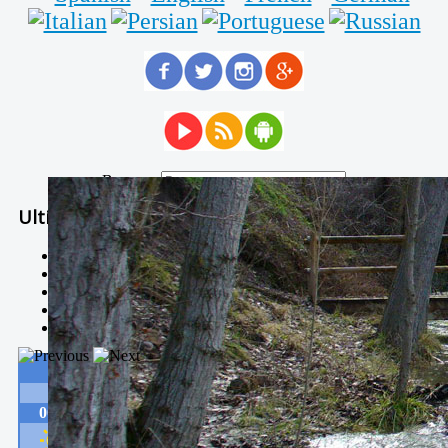
Buscar...
Ultimas Noticias
Solidaria carrera - 7 TÉRMINOS XTREM
Temporal de Febrero
Nevada Enero 2018
La estación de esquí de Javalambre abrirán este sábado
Larga vida a las escuelas