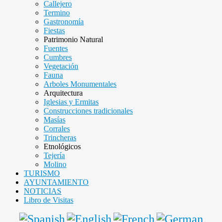
Callejero
Termino
Gastronomía
Fiestas
Patrimonio Natural
Fuentes
Cumbres
Vegetación
Fauna
Arboles Monumentales
Arquitectura
Iglesias y Ermitas
Construcciones tradicionales
Masías
Corrales
Trincheras
Etnológicos
Tejería
Molino
TURISMO
AYUNTAMIENTO
NOTICIAS
Libro de Visitas