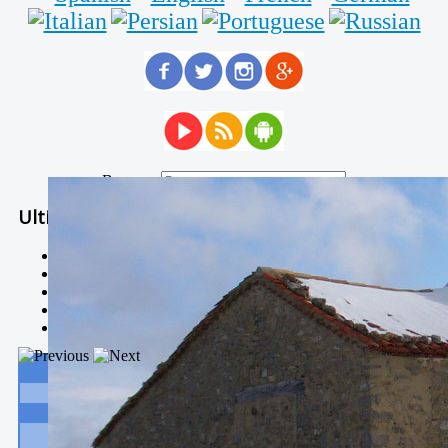
Buscar...
Ultimas Noticias
Solidaria carrera - 7 TÉRMINOS XTREM
Temporal de Febrero
Nevada Enero 2018
La estación de esquí de Javalambre abrirán este sábado
Larga vida a las escuelas