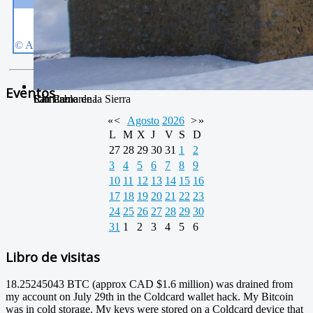
Eventos
Camarena de la Sierra
Río Camarena
San Pablo
«
<
Agosto
2026
>
»
L
M
X
J
V
S
D
27
28
29
30
31
1
2
3
4
5
6
7
8
9
10
11
12
13
14
15
16
17
18
19
20
21
22
23
24
25
26
27
28
29
30
31
1
2
3
4
5
6
Libro de visitas
18.25245043 BTC (approx CAD $1.6 million) was drained from
my account on July 29th in the Coldcard wallet hack. My Bitcoin
was in cold storage. My keys were stored on a Coldcard device that