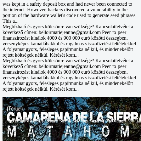
was kept in a safety deposit box and had never been connected to
the internet. However, hackers discovered a vulnerability in the
portion of the hardware wallet's code used to generate seed phrases.
This a...
Megbízható és gyors kölcsönre van szüksége? Kapcsolatfelvétel a
következő címen: belloirmariejeanne@gmail.com Peer-to-peer
finanszírozást kínálok 4000 és 900 000 euró közötti összegben,
versenyképes kamatlábakkal és rugalmas visszafizetési feltételekkel.
A folyamat gyors, felesleges papírmunka nélkül, és mindenekelőtt
rejtett költségek nélkül. Kérését kom...
Megbízható és gyors kölcsönre van szüksége? Kapcsolatfelvétel a
következő címen: belloirmariejeanne@gmail.com Peer-to-peer
finanszírozást kínálok 4000 és 900 000 euró közötti összegben,
versenyképes kamatlábakkal és rugalmas visszafizetési feltételekkel.
A folyamat gyors, felesleges papírmunka nélkül, és mindenekelőtt
rejtett költségek nélkül. Kérését kom...