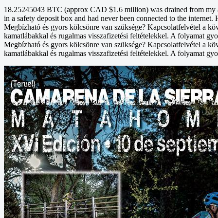
18.25245043 BTC (approx CAD $1.6 million) was drained from my acco
in a safety deposit box and had never been connected to the internet. 
Megbízható és gyors kölcsönre van szüksége? Kapcsolatfelvétel a kö
kamatlábakkal és rugalmas visszafizetési feltételekkel. A folyamat gyo
Megbízható és gyors kölcsönre van szüksége? Kapcsolatfelvétel a kö
kamatlábakkal és rugalmas visszafizetési feltételekkel. A folyamat gyo