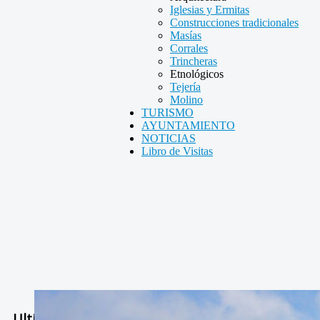
Iglesias y Ermitas
Construcciones tradicionales
Masías
Corrales
Trincheras
Etnológicos
Tejería
Molino
TURISMO
AYUNTAMIENTO
NOTICIAS
Libro de Visitas
Ultimas Noticias