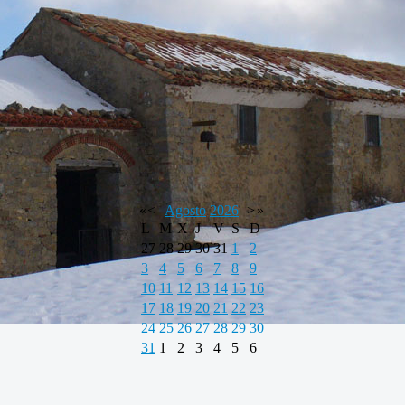
«
<
Agosto
2026
>
»
L
M
X
J
V
S
D
27
28
29
30
31
1
2
3
4
5
6
7
8
9
10
11
12
13
14
15
16
17
18
19
20
21
22
23
24
25
26
27
28
29
30
31
1
2
3
4
5
6