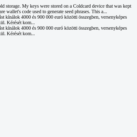
d storage. My keys were stored on a Coldcard device that was kept
re wallet's code used to generate seed phrases. This a...
ást kínálok 4000 és 900 000 euró közötti összegben, versenyképes
kül. Kérését kom...
ást kínálok 4000 és 900 000 euró közötti összegben, versenyképes
kül. Kérését kom...