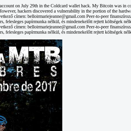
unt on July 29th in the Coldcard wallet hack. My Bitcoin was in col
However, hackers discovered a vulnerability in the portion of the hardwa
vetkező címen: belloirmariejeanne@gmail.com Peer-to-peer finanszíroz
rs, felesleges papírmunka nélkül, és mindenekelőtt rejtett költségek nél
vetkező címen: belloirmariejeanne@gmail.com Peer-to-peer finanszíroz
rs, felesleges papírmunka nélkül, és mindenekelőtt rejtett költségek nél