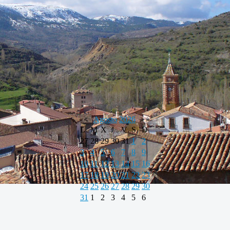
«
<
Agosto
2026
>
»
L
M
X
J
V
S
D
27
28
29
30
31
1
2
3
4
5
6
7
8
9
10
11
12
13
14
15
16
17
18
19
20
21
22
23
24
25
26
27
28
29
30
31
1
2
3
4
5
6