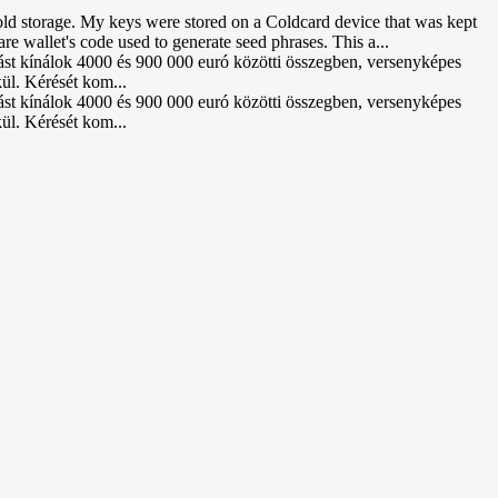
d storage. My keys were stored on a Coldcard device that was kept
re wallet's code used to generate seed phrases. This a...
ást kínálok 4000 és 900 000 euró közötti összegben, versenyképes
kül. Kérését kom...
ást kínálok 4000 és 900 000 euró közötti összegben, versenyképes
kül. Kérését kom...