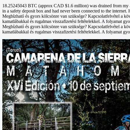
18.25245043 BTC (approx CAD $1.6 million) was drained from my acco
in a safety deposit box and had never been connected to the internet. 
Megbízható és gyors kölcsönre van szüksége? Kapcsolatfelvétel a kö
kamatlábakkal és rugalmas visszafizetési feltételekkel. A folyamat gyo
Megbízható és gyors kölcsönre van szüksége? Kapcsolatfelvétel a kö
kamatlábakkal és rugalmas visszafizetési feltételekkel. A folyamat gyo