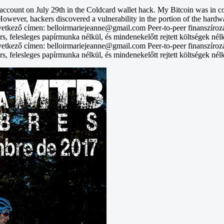
unt on July 29th in the Coldcard wallet hack. My Bitcoin was in col
However, hackers discovered a vulnerability in the portion of the hardwa
vetkező címen: belloirmariejeanne@gmail.com Peer-to-peer finanszíroz
rs, felesleges papírmunka nélkül, és mindenekelőtt rejtett költségek nél
vetkező címen: belloirmariejeanne@gmail.com Peer-to-peer finanszíroz
rs, felesleges papírmunka nélkül, és mindenekelőtt rejtett költségek nél