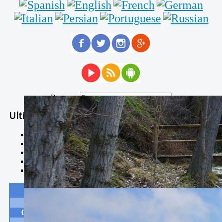
Buscar...
Ultimas Noticias
Solidaria carrera - 7 TÉRMINOS XTREM
Temporal de Febrero
Nevada Enero 2018
La estación de esquí de Javalambre abrirán este sábado
Larga vida a las escuelas