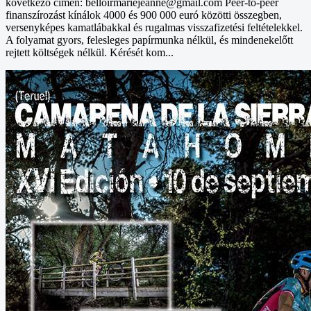
következő címen: belloirmariejeanne@gmail.com Peer-to-peer
finanszírozást kínálok 4000 és 900 000 euró közötti összegben,
versenyképes kamatlábakkal és rugalmas visszafizetési feltételekkel.
A folyamat gyors, felesleges papírmunka nélkül, és mindenekelőtt
rejtett költségek nélkül. Kérését kom...