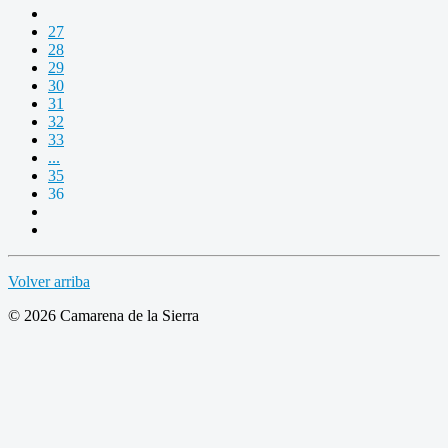
27
28
29
30
31
32
33
...
35
36
Volver arriba
© 2026 Camarena de la Sierra