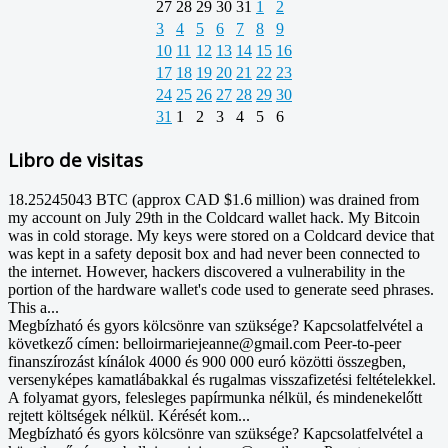
27
28
29
30
31
1
2
3
4
5
6
7
8
9
10
11
12
13
14
15
16
17
18
19
20
21
22
23
24
25
26
27
28
29
30
31
1
2
3
4
5
6
Libro de visitas
18.25245043 BTC (approx CAD $1.6 million) was drained from
my account on July 29th in the Coldcard wallet hack. My Bitcoin
was in cold storage. My keys were stored on a Coldcard device that
was kept in a safety deposit box and had never been connected to
the internet. However, hackers discovered a vulnerability in the
portion of the hardware wallet's code used to generate seed phrases.
This a...
Megbízható és gyors kölcsönre van szüksége? Kapcsolatfelvétel a
következő címen: belloirmariejeanne@gmail.com Peer-to-peer
finanszírozást kínálok 4000 és 900 000 euró közötti összegben,
versenyképes kamatlábakkal és rugalmas visszafizetési feltételekkel.
A folyamat gyors, felesleges papírmunka nélkül, és mindenekelőtt
rejtett költségek nélkül. Kérését kom...
Megbízható és gyors kölcsönre van szüksége? Kapcsolatfelvétel a