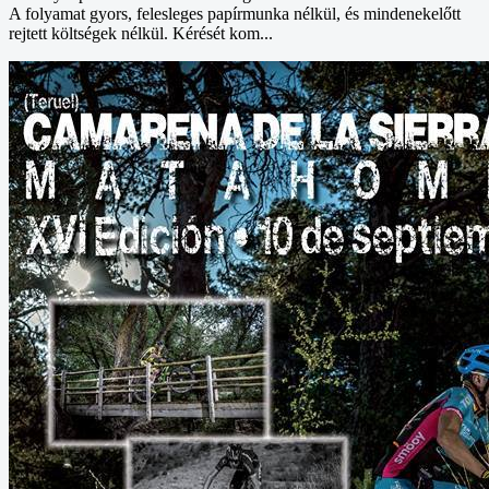
A folyamat gyors, felesleges papírmunka nélkül, és mindenekelőtt
rejtett költségek nélkül. Kérését kom...