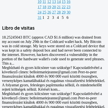
10
11
12
13
14
15
16
17
18
19
20
21
22
23
24
25
26
27
28
29
30
31
1
2
3
4
5
6
Libro de visitas
18.25245043 BTC (approx CAD $1.6 million) was drained from
my account on July 29th in the Coldcard wallet hack. My Bitcoin
was in cold storage. My keys were stored on a Coldcard device that
was kept in a safety deposit box and had never been connected to
the internet. However, hackers discovered a vulnerability in the
portion of the hardware wallet's code used to generate seed phrases.
This a...
Megbízható és gyors kölcsönre van szüksége? Kapcsolatfelvétel a
következő címen: belloirmariejeanne@gmail.com Peer-to-peer
finanszírozást kínálok 4000 és 900 000 euró közötti összegben,
versenyképes kamatlábakkal és rugalmas visszafizetési feltételekkel.
A folyamat gyors, felesleges papírmunka nélkül, és mindenekelőtt
rejtett költségek nélkül. Kérését kom...
Megbízható és gyors kölcsönre van szüksége? Kapcsolatfelvétel a
következő címen: belloirmariejeanne@gmail.com Peer-to-peer
finanszírozást kínálok 4000 és 900 000 euró közötti összegben,
versenyképes kamatlábakkal és rugalmas visszafizetési feltételekkel.