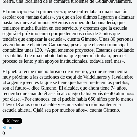
Sierra, una localidad de la comarca turolense de Gúdar-Javalambre.
El municipio era la primera vez que se enfrentaba a una situación
escolar con «tantas dudas», ya que en los últimos llegaron a alcanzar
hasta los nueve alumnos. «Hemos recuperado la panadería, que
teníamos mucha ilusión en ese servicio, y creemos que la escuela
seguirá el próximo curso porque tenemos críos de 2 años que
tendrán que empezar la escuela», cuenta Gimeno. Unas 80 personas
viven durante el año en Camarena, pese a que el censo municipal
contabiliza unas 130. «Aquí tenemos proyectos. Estamos estudiando
la viabilidad de una embotelladora que generaría trabajo, pero el
proceso es lento y sin apoyos institucionales, todavía será mas».
El pueblo recibe mucho turismo de invierno, ya que se encuentra
muy próximo a las estaciones de esquí de Valdelinares y Javalambre.
«La gente joven es la que se tiene que hacer fuerte en los pueblos,
son el futuro», dice Gimeno. El alcalde, que ahora tiene 74 años,
recuerda que cuando él asistía al colegio había «más de 40 alumnos»
por clase. «Por entonces, en el pueblo había 650 niños por lo menos.
Llevo 18 años como alcalde y es una satisfacción mantener la
escuela abierta. Ojalá sea por muchos años», cuenta Gimeno.
Share
0