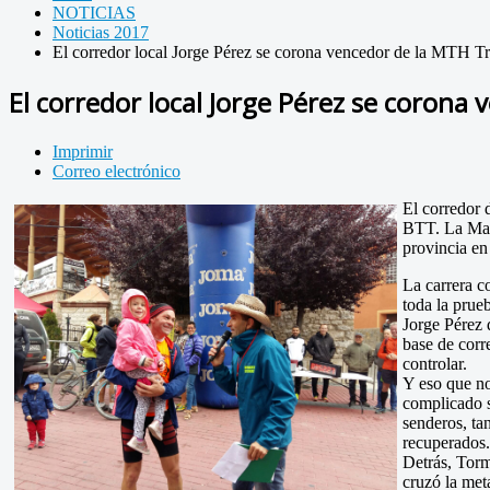
NOTICIAS
Noticias 2017
El corredor local Jorge Pérez se corona vencedor de la MTH Tr
El corredor local Jorge Pérez se corona 
Imprimir
Correo electrónico
El
corredor d
BTT. La Mata
provincia en
La carrera co
toda la prue
Jorge Pérez 
base de corr
controlar.
Y eso que no
complicado s
senderos, ta
recuperados.
Detrás, Torm
cruzó la met