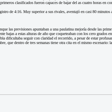
s primeros clasificados fueron capaces de bajar del as cuatro horas en co
istro de 4:16. Muy superior a sus rivales, aventajó en casi 80 minutos 
que las previsiones apuntaban a una paulatina mejoría desde las primeras
nte bajas a estas alturas de año que coqueteaban con los cero grados en 
a dificultaba seguir con claridad el recorrido, a pesar de estar profus
re, que dentro de tres semanas tiene otra cita en el mismo escenario: l