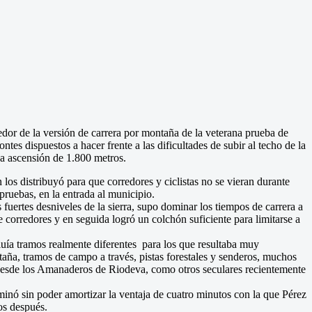
or de la versión de carrera por montaña de la veterana prueba de
s dispuestos a hacer frente a las dificultades de subir al techo de la
na ascensión de 1.800 metros.
 los distribuyó para que corredores y ciclistas no se vieran durante
ruebas, en la entrada al municipio.
 fuertes desniveles de la sierra, supo dominar los tiempos de carrera a
e corredores y en seguida logró un colchón suficiente para limitarse a
ncluía tramos realmente diferentes para los que resultaba muy
taña, tramos de campo a través, pistas forestales y senderos, muchos
desde los Amanaderos de Riodeva, como otros seculares recientemente
rminó sin poder amortizar la ventaja de cuatro minutos con la que Pérez
os después.