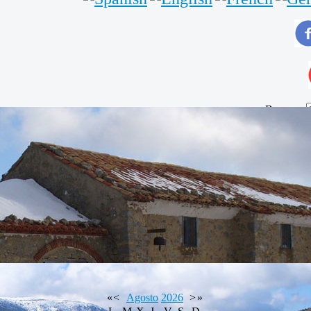
Buscar...
«
<
Agosto
2026
>
»