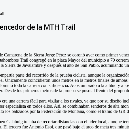
ail
vencedor de la MTH Trail
e Camarena de la Sierra Jorge Pérez se coronó ayer como primer venced
hombres Trail congregó en la plaza Mayor del municipio a 70 corremonte
 la Sierra de Javalambre y después al alto de San Pablo, acumulando u
mpartía parte del recorrido de la prueba ciclista, aunque la organización
ba. Únicamente coincidieron unos metros en la metros finales de ambas p
dominó toda la carrera con suficiencia. Acostumbrado a la altitud y a los
er. Desde los primeros metros de la prueba se puso al frente del grupo d
 era una carrera fácil para vigilar a los rivales, ya que por su diseño i
er especialista en todos ellos. Así, se combinaban senderos de alta mon
nto los balizados por la Federación de Montaña, como el tramo de GR 
eu Calabuig trataba de recortar distancias con el líder local, aunque te
a. El tercero fue Antonio Espí, que pasó bajo el arco de meta tres minut