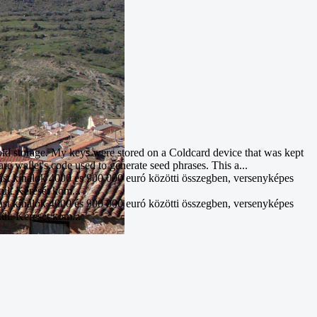
d storage. My keys were stored on a Coldcard device that was kept
re wallet's code used to generate seed phrases. This a...
ást kínálok 4000 és 900 000 euró közötti összegben, versenyképes
kül. Kérését kom...
ást kínálok 4000 és 900 000 euró közötti összegben, versenyképes
kül. Kérését kom...