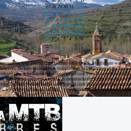
L
M
X
J
V
S
D
27
28
29
30
31
1
2
3
4
5
6
7
8
9
10
11
12
13
14
15
16
17
18
19
20
21
22
23
24
25
26
27
28
29
30
31
1
2
3
4
5
6
unt on July 29th in the Coldcard wallet hack. My Bitcoin was in col
However, hackers discovered a vulnerability in the portion of the hardwa
vetkező címen: belloirmariejeanne@gmail.com Peer-to-peer finanszíroz
rs, felesleges papírmunka nélkül, és mindenekelőtt rejtett költségek nél
vetkező címen: belloirmariejeanne@gmail.com Peer-to-peer finanszíroz
rs, felesleges papírmunka nélkül, és mindenekelőtt rejtett költségek nél