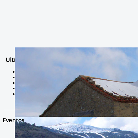
Ultimas Noticias
Solidaria carrera - 7 TÉRMINOS XTREM
Temporal de Febrero
Nevada Enero 2018
La estación de esquí de Javalambre abrirán este sábado
Larga vida a las escuelas
Eventos