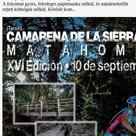
A folyamat gyors, felesleges papírmunka nélkül, és mindenekelőtt
rejtett költségek nélkül. Kérését kom...