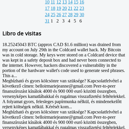
10
11
12
13
14
15
16
17
18
19
20
21
22
23
24
25
26
27
28
29
30
31
1
2
3
4
5
6
Libro de visitas
18.25245043 BTC (approx CAD $1.6 million) was drained from
my account on July 29th in the Coldcard wallet hack. My Bitcoin
was in cold storage. My keys were stored on a Coldcard device that
was kept in a safety deposit box and had never been connected to
the internet. However, hackers discovered a vulnerability in the
portion of the hardware wallet's code used to generate seed phrases.
This a...
Megbízható és gyors kölcsönre van szüksége? Kapcsolatfelvétel a
következő címen: belloirmariejeanne@gmail.com Peer-to-peer
finanszírozást kínálok 4000 és 900 000 euró közötti összegben,
versenyképes kamatlábakkal és rugalmas visszafizetési feltételekkel.
A folyamat gyors, felesleges papírmunka nélkül, és mindenekelőtt
rejtett költségek nélkül. Kérését kom...
Megbízható és gyors kölcsönre van szüksége? Kapcsolatfelvétel a
következő címen: belloirmariejeanne@gmail.com Peer-to-peer
finanszírozást kínálok 4000 és 900 000 euró közötti összegben,
versenyképes kamatlábakkal és rugalmas visszafizetési feltételekkel.