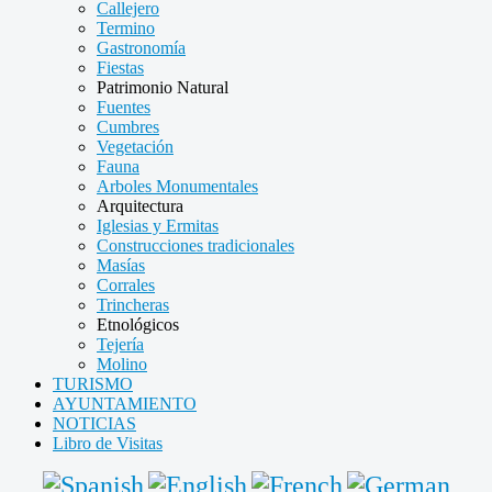
Callejero
Termino
Gastronomía
Fiestas
Patrimonio Natural
Fuentes
Cumbres
Vegetación
Fauna
Arboles Monumentales
Arquitectura
Iglesias y Ermitas
Construcciones tradicionales
Masías
Corrales
Trincheras
Etnológicos
Tejería
Molino
TURISMO
AYUNTAMIENTO
NOTICIAS
Libro de Visitas