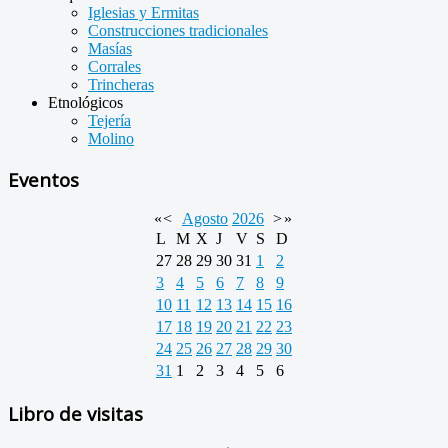
Iglesias y Ermitas
Construcciones tradicionales
Masías
Corrales
Trincheras
Etnológicos
Tejería
Molino
Eventos
«
<
Agosto
2026
>
»
L
M
X
J
V
S
D
27
28
29
30
31
1
2
3
4
5
6
7
8
9
10
11
12
13
14
15
16
17
18
19
20
21
22
23
24
25
26
27
28
29
30
31
1
2
3
4
5
6
Libro de visitas