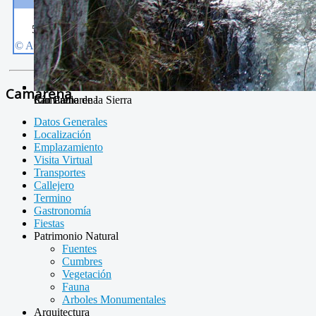
Camarena
Camarena de la Sierra
San Pablo
Río Camarena
Datos Generales
Localización
Emplazamiento
Visita Virtual
Transportes
Callejero
Termino
Gastronomía
Fiestas
Patrimonio Natural
Fuentes
Cumbres
Vegetación
Fauna
Arboles Monumentales
Arquitectura