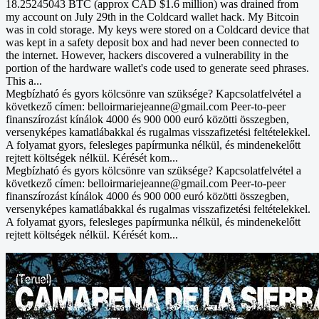
18.25245043 BTC (approx CAD $1.6 million) was drained from
my account on July 29th in the Coldcard wallet hack. My Bitcoin
was in cold storage. My keys were stored on a Coldcard device that
was kept in a safety deposit box and had never been connected to
the internet. However, hackers discovered a vulnerability in the
portion of the hardware wallet's code used to generate seed phrases.
This a...
Megbízható és gyors kölcsönre van szüksége? Kapcsolatfelvétel a
következő címen: belloirmariejeanne@gmail.com Peer-to-peer
finanszírozást kínálok 4000 és 900 000 euró közötti összegben,
versenyképes kamatlábakkal és rugalmas visszafizetési feltételekkel.
A folyamat gyors, felesleges papírmunka nélkül, és mindenekelőtt
rejtett költségek nélkül. Kérését kom...
Megbízható és gyors kölcsönre van szüksége? Kapcsolatfelvétel a
következő címen: belloirmariejeanne@gmail.com Peer-to-peer
finanszírozást kínálok 4000 és 900 000 euró közötti összegben,
versenyképes kamatlábakkal és rugalmas visszafizetési feltételekkel.
A folyamat gyors, felesleges papírmunka nélkül, és mindenekelőtt
rejtett költségek nélkül. Kérését kom...