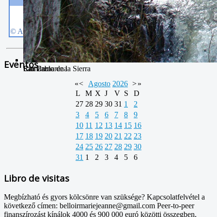
Eventos
Camarena de la Sierra
San Pablo
Río Camarena
«
<
Agosto
2026
>
»
L
M
X
J
V
S
D
27
28
29
30
31
1
2
3
4
5
6
7
8
9
10
11
12
13
14
15
16
17
18
19
20
21
22
23
24
25
26
27
28
29
30
31
1
2
3
4
5
6
Libro de visitas
Megbízható és gyors kölcsönre van szüksége? Kapcsolatfelvétel a
következő címen: belloirmariejeanne@gmail.com Peer-to-peer
finanszírozást kínálok 4000 és 900 000 euró közötti összegben,