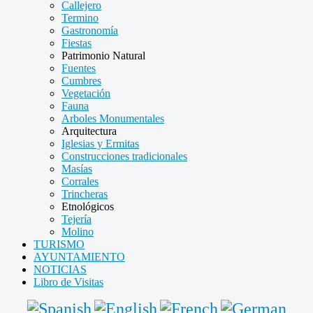
Callejero
Termino
Gastronomía
Fiestas
Patrimonio Natural
Fuentes
Cumbres
Vegetación
Fauna
Arboles Monumentales
Arquitectura
Iglesias y Ermitas
Construcciones tradicionales
Masías
Corrales
Trincheras
Etnológicos
Tejería
Molino
TURISMO
AYUNTAMIENTO
NOTICIAS
Libro de Visitas