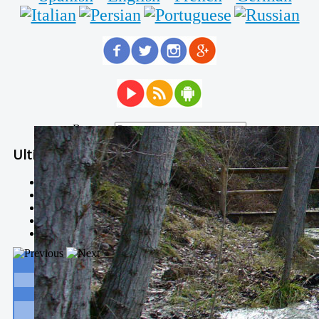
Buscar...
Ultimas Noticias
Solidaria carrera - 7 TÉRMINOS XTREM
Temporal de Febrero
Nevada Enero 2018
La estación de esquí de Javalambre abrirán este sábado
Larga vida a las escuelas