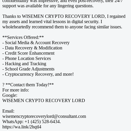
confidentiality was impressive, and even post-recovery, their 24/7
support was available for any lingering questions.
Thanks to WISEMEN CRYPTO RECOVERY LORD, I regained
my assets and learned vital lessons in digital security. I
wholeheartedly recommend them to anyone facing similar issues.
**Services Offered:**
- Social Media & Account Recovery
- Data Recovery & Modification
- Credit Score Enhancement
- Phone Location Services
- Hacking and Tracking
- School Grade Adjustments
- Cryptocurrency Recovery, and more!
? **Contact them Today!**
For more info:
Google:
WISEMEN CRYPTO RECOVERY LORD
Email:
wisemencryptorecoverylord@consultant.com
WhatsApp: +1 (425) 528-6434.
https://wa.link/2hqtl4