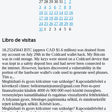
27
28
29
30
31
1
2
3
4
5
6
7
8
9
10
11
12
13
14
15
16
17
18
19
20
21
22
23
24
25
26
27
28
29
30
31
1
2
3
4
5
6
Libro de visitas
18.25245043 BTC (approx CAD $1.6 million) was drained from
my account on July 29th in the Coldcard wallet hack. My Bitcoin
was in cold storage. My keys were stored on a Coldcard device that
was kept in a safety deposit box and had never been connected to
the internet. However, hackers discovered a vulnerability in the
portion of the hardware wallet's code used to generate seed phrases.
This a...
Megbízható és gyors kölcsönre van szüksége? Kapcsolatfelvétel a
következő címen: belloirmariejeanne@gmail.com Peer-to-peer
finanszírozást kínálok 4000 és 900 000 euró közötti összegben,
versenyképes kamatlábakkal és rugalmas visszafizetési feltételekkel.
A folyamat gyors, felesleges papírmunka nélkül, és mindenekelőtt
rejtett költségek nélkül. Kérését kom...
Megbízható és gyors kölcsönre van szüksége? Kapcsolatfelvétel a