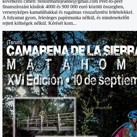
következő címen: belloirmariejeanne@gmail.com Peer-to-peer
finanszírozást kínálok 4000 és 900 000 euró közötti összegben,
versenyképes kamatlábakkal és rugalmas visszafizetési feltételekkel.
A folyamat gyors, felesleges papírmunka nélkül, és mindenekelőtt
rejtett költségek nélkül. Kérését kom...