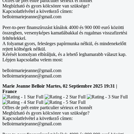
Offres de prêt entre particulier sérieux et honnêt
Megbízható és gyors kölcsönre van szüksége?
Kapcsolatfelvétel a következő címen:
belloirmariejeanne@gmail.com
Peer-to-peer finanszírozást kínálok 4000 és 900 000 euró közötti
összegben, versenyképes kamatlábakkal és rugalmas visszafizetési
feltételekkel.
A folyamat gyors, felesleges papírmunka nélkül, és mindenekelőtt
rejtett költségek nélkül.
Kérését komolyan elbíráljuk, és a lehető leghamarabb választ kap.
Lépjen kapcsolatba velem most:
belloirmariejeanne@gmail.com
belloirmariejeanne@gmail.com
Marie Jeanne Belloir
Martes, 02 Septiembre 2025 19:31 |
France
Offres de prêt entre particulier sérieux et honnêt
Megbízható és gyors kölcsönre van szüksége?
Kapcsolatfelvétel a következő címen:
belloirmariejeanne@gmail.com