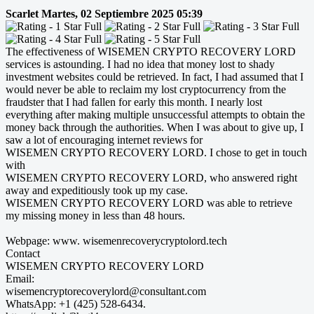
Scarlet
Martes, 02 Septiembre 2025 05:39
The effectiveness of WISEMEN CRYPTO RECOVERY LORD
services is astounding. I had no idea that money lost to shady
investment websites could be retrieved. In fact, I had assumed that I
would never be able to reclaim my lost cryptocurrency from the
fraudster that I had fallen for early this month. I nearly lost
everything after making multiple unsuccessful attempts to obtain the
money back through the authorities. When I was about to give up, I
saw a lot of encouraging internet reviews for
WISEMEN CRYPTO RECOVERY LORD. I chose to get in touch
with
WISEMEN CRYPTO RECOVERY LORD, who answered right
away and expeditiously took up my case.
WISEMEN CRYPTO RECOVERY LORD was able to retrieve
my missing money in less than 48 hours.
Webpage: www. wisemenrecoverycryptolord.tech
Contact
WISEMEN CRYPTO RECOVERY LORD
Email:
wisemencryptorecoverylord@consultant.com
WhatsApp: +1 (425) 528-6434.