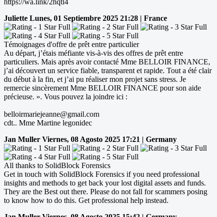
https://wa.link/2hqtl4
Juliette
Lunes, 01 Septiembre 2025 21:28 | France
Témoignages d'offre de prêt entre particulier
Au départ, j’étais méfiante vis-à-vis des offres de prêt entre
particuliers. Mais après avoir contacté Mme BELLOIR FINANCE,
j’ai découvert un service fiable, transparent et rapide. Tout a été clair
du début à la fin, et j’ai pu réaliser mon projet sans stress. Je
remercie sincèrement Mme BELLOIR FINANCE pour son aide
précieuse. ». Vous pouvez la joindre ici :
belloirmariejeanne@gmail.com
cdt.. Mme Martine legonidec
Jan Muller
Viernes, 08 Agosto 2025 17:21 | Germany
All thanks to SolidBlock Forensics
Get in touch with SolidBlock Forensics if you need professional
insights and methods to get back your lost digital assets and funds.
They are the Best out there. Please do not fall for scammers posing
to know how to do this. Get professional help instead.
Jan Muller
Viernes, 08 Agosto 2025 15:42 | Germany