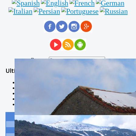
Buscar...
Ultimas Noticias
Solidaria carrera - 7 TÉRMINOS XTREM
Temporal de Febrero
Nevada Enero 2018
La estación de esquí de Javalambre abrirán este sábado
Larga vida a las escuelas