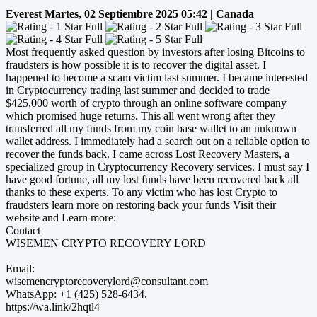
Everest
Martes, 02 Septiembre 2025 05:42 | Canada
Most frequently asked question by investors after losing Bitcoins to
fraudsters is how possible it is to recover the digital asset. I
happened to become a scam victim last summer. I became interested
in Cryptocurrency trading last summer and decided to trade
$425,000 worth of crypto through an online software company
which promised huge returns. This all went wrong after they
transferred all my funds from my coin base wallet to an unknown
wallet address. I immediately had a search out on a reliable option to
recover the funds back. I came across Lost Recovery Masters, a
specialized group in Cryptocurrency Recovery services. I must say I
have good fortune, all my lost funds have been recovered back all
thanks to these experts. To any victim who has lost Crypto to
fraudsters learn more on restoring back your funds Visit their
website and Learn more:
Contact
WISEMEN CRYPTO RECOVERY LORD
Email:
wisemencryptorecoverylord@consultant.com
WhatsApp: +1 (425) 528-6434.
https://wa.link/2hqtl4