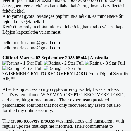
Peer-to-peer finanszírozást kínálok 4000 és 900 000 euró közötti
összegben, versenyképes kamatlábakkal és rugalmas visszafizetési
feltételekkel.
A folyamat gyors, felesleges papírmunka nélkül, és mindenekelőtt
rejtett költségek nélkül.
Kérését komolyan elbíráljuk, és a lehető leghamarabb választ kap.
Lépjen kapcsolatba velem most:
belloirmariejeanne@gmail.com
belloirmariejeanne@gmail.com
Clifford
Martes, 02 Septiembre 2025 05:44 | Australia
?WISEMEN CRYPTO RECOVERY LORD: Your Digital Security
Ally**
After losing access to my cryptocurrency wallet, I was at a loss.
That’s when I found WISEMEN CRYPTO RECOVERY LORD,
and everything turned around. Their expert team provided
personalized solutions that not only recovered my assets but also
fortified my online security.
The crypto recovery process was meticulous and transparent, with
regular updates that kept me informed. Their commitment to