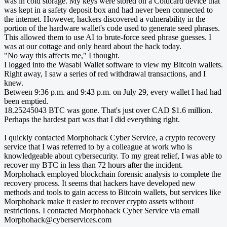
was in cold storage. My keys were stored on a Coldcard device that
was kept in a safety deposit box and had never been connected to
the internet. However, hackers discovered a vulnerability in the
portion of the hardware wallet's code used to generate seed phrases.
This allowed them to use AI to brute-force seed phrase guesses. I
was at our cottage and only heard about the hack today.
"No way this affects me," I thought.
I logged into the Wasabi Wallet software to view my Bitcoin wallets.
Right away, I saw a series of red withdrawal transactions, and I
knew.
Between 9:36 p.m. and 9:43 p.m. on July 29, every wallet I had had
been emptied.
18.25245043 BTC was gone. That's just over CAD $1.6 million.
Perhaps the hardest part was that I did everything right.
I quickly contacted Morphohack Cyber Service, a crypto recovery
service that I was referred to by a colleague at work who is
knowledgeable about cybersecurity. To my great relief, I was able to
recover my BTC in less than 72 hours after the incident.
Morphohack employed blockchain forensic analysis to complete the
recovery process. It seems that hackers have developed new
methods and tools to gain access to Bitcoin wallets, but services like
Morphohack make it easier to recover crypto assets without
restrictions. I contacted Morphohack Cyber Service via email
Morphohack@cyberservices.com