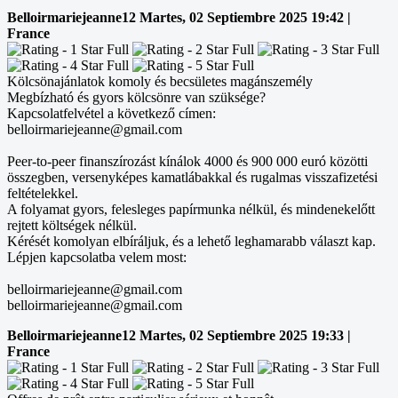
Belloirmariejeanne12
Martes, 02 Septiembre 2025 19:42 |
France
Kölcsönajánlatok komoly és becsületes magánszemély
Megbízható és gyors kölcsönre van szüksége?
Kapcsolatfelvétel a következő címen:
belloirmariejeanne@gmail.com
Peer-to-peer finanszírozást kínálok 4000 és 900 000 euró közötti
összegben, versenyképes kamatlábakkal és rugalmas visszafizetési
feltételekkel.
A folyamat gyors, felesleges papírmunka nélkül, és mindenekelőtt
rejtett költségek nélkül.
Kérését komolyan elbíráljuk, és a lehető leghamarabb választ kap.
Lépjen kapcsolatba velem most:
belloirmariejeanne@gmail.com
belloirmariejeanne@gmail.com
Belloirmariejeanne12
Martes, 02 Septiembre 2025 19:33 |
France