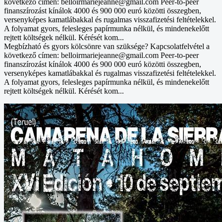
következő címen: belloirmariejeanne@gmail.com Peer-to-peer
finanszírozást kínálok 4000 és 900 000 euró közötti összegben,
versenyképes kamatlábakkal és rugalmas visszafizetési feltételekkel.
A folyamat gyors, felesleges papírmunka nélkül, és mindenekelőtt
rejtett költségek nélkül. Kérését kom...
Megbízható és gyors kölcsönre van szüksége? Kapcsolatfelvétel a
következő címen: belloirmariejeanne@gmail.com Peer-to-peer
finanszírozást kínálok 4000 és 900 000 euró közötti összegben,
versenyképes kamatlábakkal és rugalmas visszafizetési feltételekkel.
A folyamat gyors, felesleges papírmunka nélkül, és mindenekelőtt
rejtett költségek nélkül. Kérését kom...