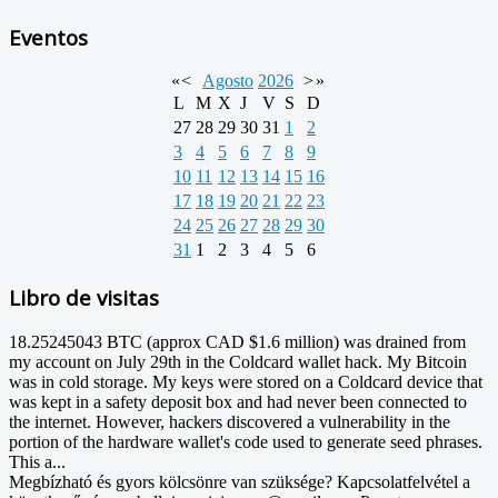
Eventos
«
<
Agosto
2026
>
»
L
M
X
J
V
S
D
27
28
29
30
31
1
2
3
4
5
6
7
8
9
10
11
12
13
14
15
16
17
18
19
20
21
22
23
24
25
26
27
28
29
30
31
1
2
3
4
5
6
Libro de visitas
18.25245043 BTC (approx CAD $1.6 million) was drained from
my account on July 29th in the Coldcard wallet hack. My Bitcoin
was in cold storage. My keys were stored on a Coldcard device that
was kept in a safety deposit box and had never been connected to
the internet. However, hackers discovered a vulnerability in the
portion of the hardware wallet's code used to generate seed phrases.
This a...
Megbízható és gyors kölcsönre van szüksége? Kapcsolatfelvétel a