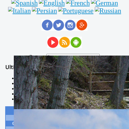
Buscar...
Ultimas Noticias
Solidaria carrera - 7 TÉRMINOS XTREM
Temporal de Febrero
Nevada Enero 2018
La estación de esquí de Javalambre abrirán este sábado
Larga vida a las escuelas