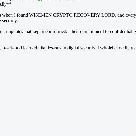
lly**
s. That’s when I found WISEMEN CRYPTO RECOVERY LORD, and everythi
 security.
ular updates that kept me informed. Their commitment to confidentialit
 learned vital lessons in digital security. I wholeheartedly reco