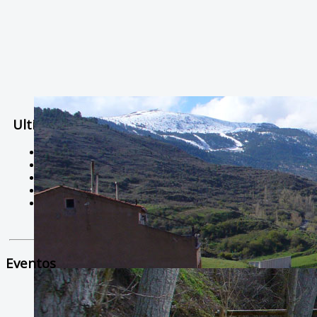
Ultimas Noticias
Solidaria carrera - 7 TÉRMINOS XTREM
Temporal de Febrero
Nevada Enero 2018
La estación de esquí de Javalambre abrirán este sábado
Larga vida a las escuelas
Eventos