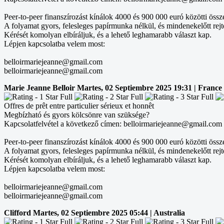
Peer-to-peer finanszírozást kínálok 4000 és 900 000 euró közötti össz
A folyamat gyors, felesleges papírmunka nélkül, és mindenekelőtt rejte
Kérését komolyan elbíráljuk, és a lehető leghamarabb választ kap.
Lépjen kapcsolatba velem most:
belloirmariejeanne@gmail.com
belloirmariejeanne@gmail.com
Marie Jeanne Belloir
Martes, 02 Septiembre 2025 19:31 | France
Offres de prêt entre particulier sérieux et honnêt
Megbízható és gyors kölcsönre van szüksége?
Kapcsolatfelvétel a következő címen: belloirmariejeanne@gmail.com
Peer-to-peer finanszírozást kínálok 4000 és 900 000 euró közötti össz
A folyamat gyors, felesleges papírmunka nélkül, és mindenekelőtt rejte
Kérését komolyan elbíráljuk, és a lehető leghamarabb választ kap.
Lépjen kapcsolatba velem most:
belloirmariejeanne@gmail.com
belloirmariejeanne@gmail.com
Clifford
Martes, 02 Septiembre 2025 05:44 | Australia