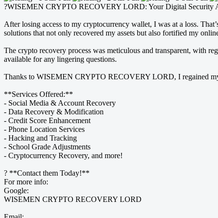
?WISEMEN CRYPTO RECOVERY LORD: Your Digital Security A
After losing access to my cryptocurrency wallet, I was at a los
solutions that not only recovered my assets but also fortified my online
The crypto recovery process was meticulous and transparent, with reg
available for any lingering questions.
Thanks to WISEMEN CRYPTO RECOVERY LORD, I regained my assets and
**Services Offered:**
- Social Media & Account Recovery
- Data Recovery & Modification
- Credit Score Enhancement
- Phone Location Services
- Hacking and Tracking
- School Grade Adjustments
- Cryptocurrency Recovery, and more!
? **Contact them Today!**
For more info:
Google:
WISEMEN CRYPTO RECOVERY LORD
Email: