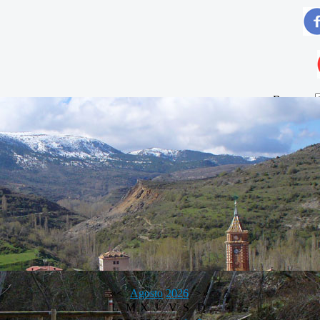
Buscar...
«
<
Agosto
2026
>
»
L
M
X
J
V
S
D