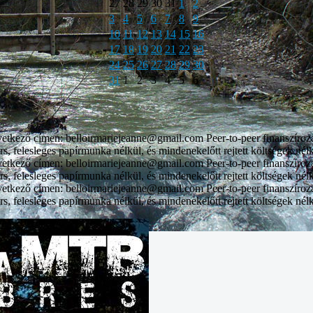
27
28
29
30
31
1
2
3
4
5
6
7
8
9
10
11
12
13
14
15
16
17
18
19
20
21
22
23
24
25
26
27
28
29
30
31
1
2
3
4
5
6
vetkező címen: belloirmariejeanne@gmail.com Peer-to-peer finanszíroz
rs, felesleges papírmunka nélkül, és mindenekelőtt rejtett költségek nél
vetkező címen: belloirmariejeanne@gmail.com Peer-to-peer finanszíroz
rs, felesleges papírmunka nélkül, és mindenekelőtt rejtett költségek nél
vetkező címen: belloirmariejeanne@gmail.com Peer-to-peer finanszíroz
rs, felesleges papírmunka nélkül, és mindenekelőtt rejtett költségek nél