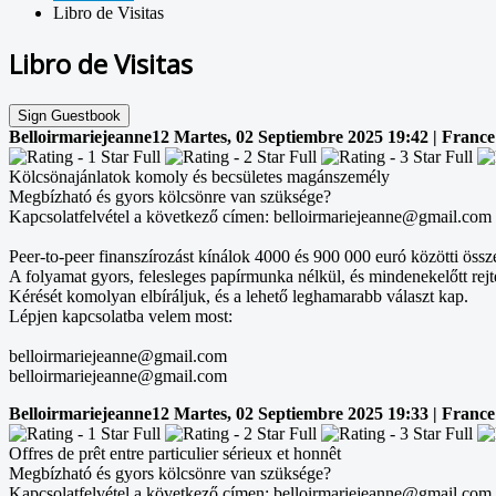
Libro de Visitas
Libro de Visitas
Sign Guestbook
Belloirmariejeanne12
Martes, 02 Septiembre 2025 19:42 | France
Kölcsönajánlatok komoly és becsületes magánszemély
Megbízható és gyors kölcsönre van szüksége?
Kapcsolatfelvétel a következő címen: belloirmariejeanne@gmail.com
Peer-to-peer finanszírozást kínálok 4000 és 900 000 euró közötti össz
A folyamat gyors, felesleges papírmunka nélkül, és mindenekelőtt rejte
Kérését komolyan elbíráljuk, és a lehető leghamarabb választ kap.
Lépjen kapcsolatba velem most:
belloirmariejeanne@gmail.com
belloirmariejeanne@gmail.com
Belloirmariejeanne12
Martes, 02 Septiembre 2025 19:33 | France
Offres de prêt entre particulier sérieux et honnêt
Megbízható és gyors kölcsönre van szüksége?
Kapcsolatfelvétel a következő címen: belloirmariejeanne@gmail.com