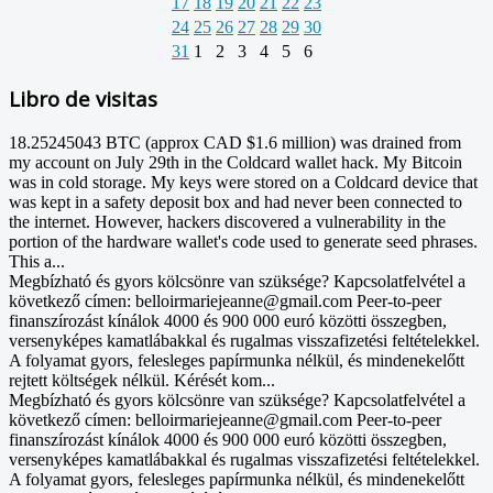
17
18
19
20
21
22
23
24
25
26
27
28
29
30
31
1
2
3
4
5
6
Libro de visitas
18.25245043 BTC (approx CAD $1.6 million) was drained from
my account on July 29th in the Coldcard wallet hack. My Bitcoin
was in cold storage. My keys were stored on a Coldcard device that
was kept in a safety deposit box and had never been connected to
the internet. However, hackers discovered a vulnerability in the
portion of the hardware wallet's code used to generate seed phrases.
This a...
Megbízható és gyors kölcsönre van szüksége? Kapcsolatfelvétel a
következő címen: belloirmariejeanne@gmail.com Peer-to-peer
finanszírozást kínálok 4000 és 900 000 euró közötti összegben,
versenyképes kamatlábakkal és rugalmas visszafizetési feltételekkel.
A folyamat gyors, felesleges papírmunka nélkül, és mindenekelőtt
rejtett költségek nélkül. Kérését kom...
Megbízható és gyors kölcsönre van szüksége? Kapcsolatfelvétel a
következő címen: belloirmariejeanne@gmail.com Peer-to-peer
finanszírozást kínálok 4000 és 900 000 euró közötti összegben,
versenyképes kamatlábakkal és rugalmas visszafizetési feltételekkel.
A folyamat gyors, felesleges papírmunka nélkül, és mindenekelőtt