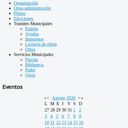
Organización
Otras administración
Plenos
Elecciones
Tramites Municipales
Padrón
Ayudas
Impuestos
Licencia de obras
Otros
Servicios Municipales
Piscina
Biblioteca
Padel
Otros
Eventos
«
<
Agosto
2026
>
»
L
M
X
J
V
S
D
27
28
29
30
31
1
2
3
4
5
6
7
8
9
10
11
12
13
14
15
16