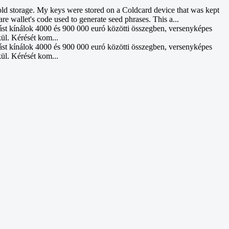
d storage. My keys were stored on a Coldcard device that was kept
re wallet's code used to generate seed phrases. This a...
ást kínálok 4000 és 900 000 euró közötti összegben, versenyképes
kül. Kérését kom...
ást kínálok 4000 és 900 000 euró közötti összegben, versenyképes
kül. Kérését kom...