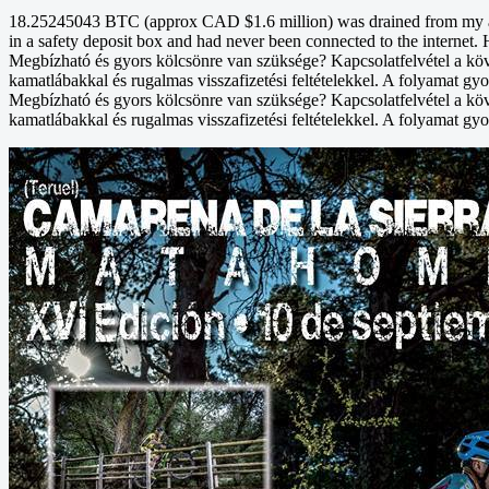
18.25245043 BTC (approx CAD $1.6 million) was drained from my acco
in a safety deposit box and had never been connected to the internet. 
Megbízható és gyors kölcsönre van szüksége? Kapcsolatfelvétel a kö
kamatlábakkal és rugalmas visszafizetési feltételekkel. A folyamat gyo
Megbízható és gyors kölcsönre van szüksége? Kapcsolatfelvétel a kö
kamatlábakkal és rugalmas visszafizetési feltételekkel. A folyamat gyo