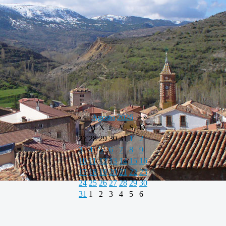
«
<
Agosto
2026
>
»
L
M
X
J
V
S
D
27
28
29
30
31
1
2
3
4
5
6
7
8
9
10
11
12
13
14
15
16
17
18
19
20
21
22
23
24
25
26
27
28
29
30
31
1
2
3
4
5
6