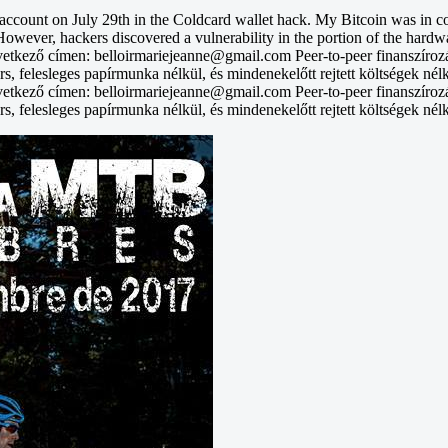
unt on July 29th in the Coldcard wallet hack. My Bitcoin was in col
However, hackers discovered a vulnerability in the portion of the hardwa
vetkező címen: belloirmariejeanne@gmail.com Peer-to-peer finanszíroz
rs, felesleges papírmunka nélkül, és mindenekelőtt rejtett költségek nél
vetkező címen: belloirmariejeanne@gmail.com Peer-to-peer finanszíroz
rs, felesleges papírmunka nélkül, és mindenekelőtt rejtett költségek nél