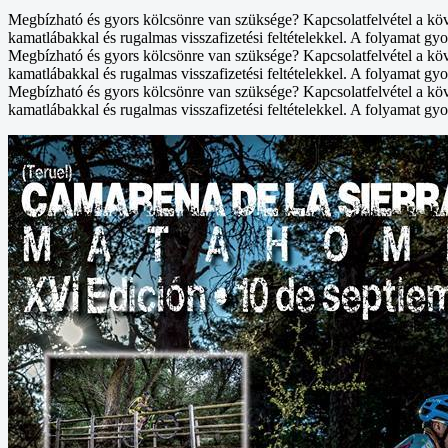
Megbízható és gyors kölcsönre van szüksége? Kapcsolatfelvétel a kö
kamatlábakkal és rugalmas visszafizetési feltételekkel. A folyamat gyo
Megbízható és gyors kölcsönre van szüksége? Kapcsolatfelvétel a kö
kamatlábakkal és rugalmas visszafizetési feltételekkel. A folyamat gyo
Megbízható és gyors kölcsönre van szüksége? Kapcsolatfelvétel a kö
kamatlábakkal és rugalmas visszafizetési feltételekkel. A folyamat gyo