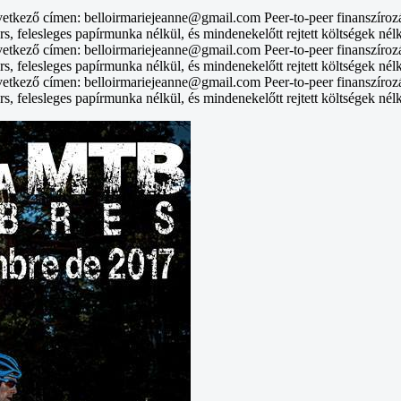
vetkező címen: belloirmariejeanne@gmail.com Peer-to-peer finanszíroz
rs, felesleges papírmunka nélkül, és mindenekelőtt rejtett költségek nél
vetkező címen: belloirmariejeanne@gmail.com Peer-to-peer finanszíroz
rs, felesleges papírmunka nélkül, és mindenekelőtt rejtett költségek nél
vetkező címen: belloirmariejeanne@gmail.com Peer-to-peer finanszíroz
rs, felesleges papírmunka nélkül, és mindenekelőtt rejtett költségek nél