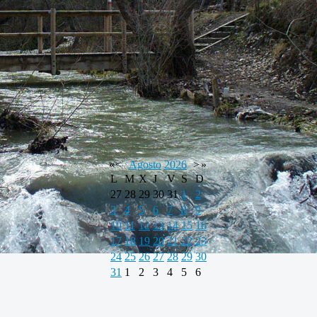
«
<
Agosto
2026
>
»
L
M
X
J
V
S
D
27
28
29
30
31
1
2
3
4
5
6
7
8
9
10
11
12
13
14
15
16
17
18
19
20
21
22
23
24
25
26
27
28
29
30
31
1
2
3
4
5
6