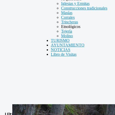
Iglesias y Ermitas
Construcciones tradicionales
Masías
Corrales
Trincheras
Etnológicos
Tejería
Molino
TURISMO
AYUNTAMIENTO
NOTICIAS
Libro de Visitas
Ultimas Noticias