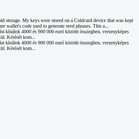
d storage. My keys were stored on a Coldcard device that was kept
re wallet's code used to generate seed phrases. This a...
ást kínálok 4000 és 900 000 euró közötti összegben, versenyképes
kül. Kérését kom...
ást kínálok 4000 és 900 000 euró közötti összegben, versenyképes
kül. Kérését kom...