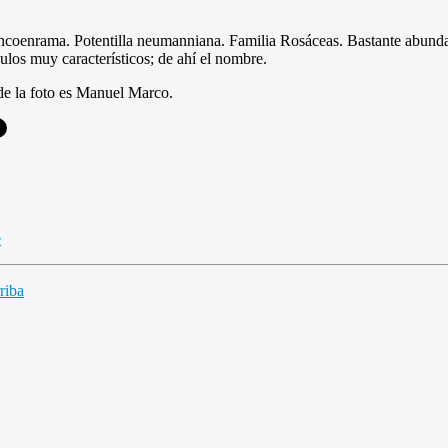
ncoenrama. Potentilla neumanniana. Familia Rosáceas. Bastante abundan
ulos muy característicos; de ahí el nombre.
de la foto es Manuel Marco.
e
riba