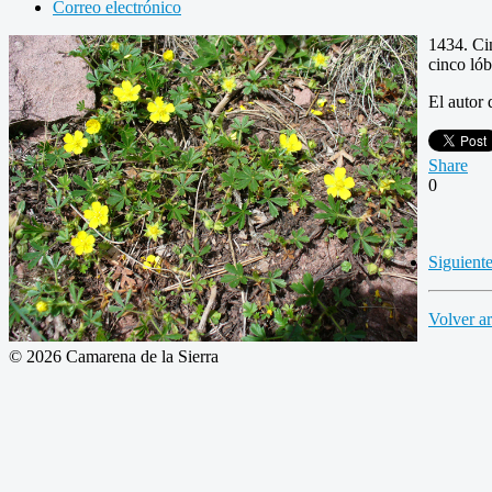
Correo electrónico
1434. Ci
cinco lób
El autor 
Share
0
Siguient
Volver ar
© 2026 Camarena de la Sierra