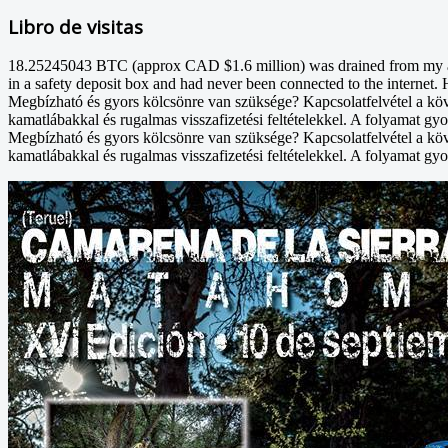
Libro de visitas
18.25245043 BTC (approx CAD $1.6 million) was drained from my acco
in a safety deposit box and had never been connected to the internet. 
Megbízható és gyors kölcsönre van szüksége? Kapcsolatfelvétel a kö
kamatlábakkal és rugalmas visszafizetési feltételekkel. A folyamat gyo
Megbízható és gyors kölcsönre van szüksége? Kapcsolatfelvétel a kö
kamatlábakkal és rugalmas visszafizetési feltételekkel. A folyamat gyo