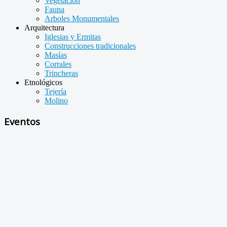
Vegetación
Fauna
Arboles Monumentales
Arquitectura
Iglesias y Ermitas
Construcciones tradicionales
Masías
Corrales
Trincheras
Etnológicos
Tejería
Molino
Eventos