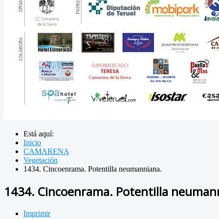
Está aquí:
Inicio
CAMARENA
Vegetación
1434. Cincoenrama. Potentilla neumanniana.
1434. Cincoenrama. Potentilla neuman
Imprimir