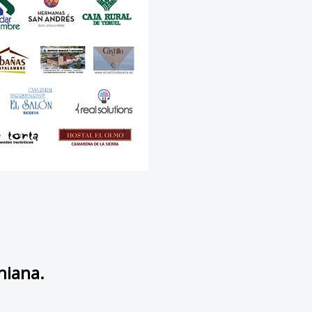
niana.