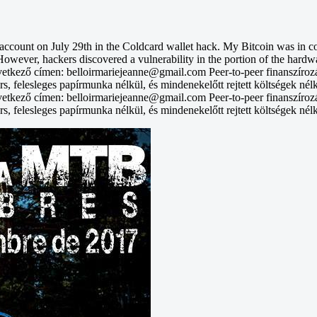
unt on July 29th in the Coldcard wallet hack. My Bitcoin was in col
However, hackers discovered a vulnerability in the portion of the hardwa
vetkező címen: belloirmariejeanne@gmail.com Peer-to-peer finanszíroz
rs, felesleges papírmunka nélkül, és mindenekelőtt rejtett költségek nél
vetkező címen: belloirmariejeanne@gmail.com Peer-to-peer finanszíroz
rs, felesleges papírmunka nélkül, és mindenekelőtt rejtett költségek nél